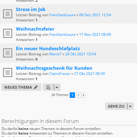
Antworten:
2
Stress im Job
Letzter Beitrag von
YvesSaintLaura
«
08 Dez 2021 12:54
Antworten:
1
Weihnachtsfeier
Letzter Beitrag von
YvesSaintLaura
«
17 Nov 2021 08:49
Antworten:
1
Ein neuer Hundeschlafplatz
Letzter Beitrag von
Mario7
«
28 Okt 2021 10:54
Antworten:
6
Weihnachtsgeschenk für Kunden
Letzter Beitrag von
ClaireFraser
«
27 Okt 2021 08:39
Antworten:
1
NEUES THEMA
28 Themen
1
2
NÄCHSTE
GEHE ZU
Berechtigungen in diesem Forum
Du darfst
keine
neuen Themen in diesem Forum erstellen.
Du darfst
keine
Antworten zu Themen in diesem Forum erstellen.