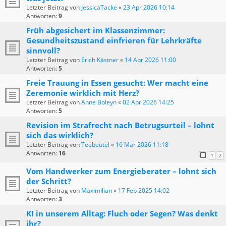
Letzter Beitrag von
JessicaTacke
«
23 Apr 2026 10:14
Antworten:
9
Früh abgesichert im Klassenzimmer:
Gesundheitszustand einfrieren für Lehrkräfte
sinnvoll?
Letzter Beitrag von
Erich Kästner
«
14 Apr 2026 11:00
Antworten:
5
Freie Trauung in Essen gesucht: Wer macht eine
Zeremonie wirklich mit Herz?
Letzter Beitrag von
Anne Boleyn
«
02 Apr 2026 14:25
Antworten:
5
Revision im Strafrecht nach Betrugsurteil – lohnt
sich das wirklich?
Letzter Beitrag von
Teebeutel
«
16 Mär 2026 11:18
Antworten:
16
1
2
Vom Handwerker zum Energieberater – lohnt sich
der Schritt?
Letzter Beitrag von
Maximilian
«
17 Feb 2025 14:02
Antworten:
3
KI in unserem Alltag: Fluch oder Segen? Was denkt
ihr?