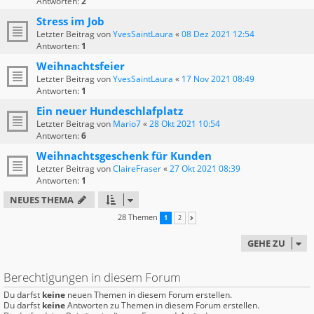
Antworten:
2
Stress im Job
Letzter Beitrag von
YvesSaintLaura
«
08 Dez 2021 12:54
Antworten:
1
Weihnachtsfeier
Letzter Beitrag von
YvesSaintLaura
«
17 Nov 2021 08:49
Antworten:
1
Ein neuer Hundeschlafplatz
Letzter Beitrag von
Mario7
«
28 Okt 2021 10:54
Antworten:
6
Weihnachtsgeschenk für Kunden
Letzter Beitrag von
ClaireFraser
«
27 Okt 2021 08:39
Antworten:
1
NEUES THEMA
28 Themen
1
2
NÄCHSTE
GEHE ZU
Berechtigungen in diesem Forum
Du darfst
keine
neuen Themen in diesem Forum erstellen.
Du darfst
keine
Antworten zu Themen in diesem Forum erstellen.