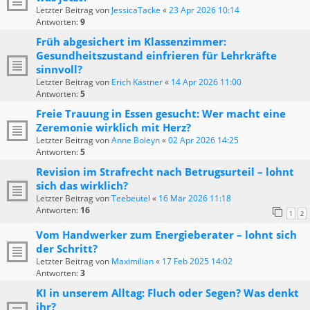
Letzter Beitrag von
JessicaTacke
«
23 Apr 2026 10:14
Antworten:
9
Früh abgesichert im Klassenzimmer:
Gesundheitszustand einfrieren für Lehrkräfte
sinnvoll?
Letzter Beitrag von
Erich Kästner
«
14 Apr 2026 11:00
Antworten:
5
Freie Trauung in Essen gesucht: Wer macht eine
Zeremonie wirklich mit Herz?
Letzter Beitrag von
Anne Boleyn
«
02 Apr 2026 14:25
Antworten:
5
Revision im Strafrecht nach Betrugsurteil – lohnt
sich das wirklich?
Letzter Beitrag von
Teebeutel
«
16 Mär 2026 11:18
Antworten:
16
1
2
Vom Handwerker zum Energieberater – lohnt sich
der Schritt?
Letzter Beitrag von
Maximilian
«
17 Feb 2025 14:02
Antworten:
3
KI in unserem Alltag: Fluch oder Segen? Was denkt
ihr?