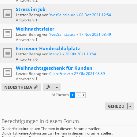
Antworten:
2
Stress im Job
Letzter Beitrag von
YvesSaintLaura
«
08 Dez 2021 12:54
Antworten:
1
Weihnachtsfeier
Letzter Beitrag von
YvesSaintLaura
«
17 Nov 2021 08:49
Antworten:
1
Ein neuer Hundeschlafplatz
Letzter Beitrag von
Mario7
«
28 Okt 2021 10:54
Antworten:
6
Weihnachtsgeschenk für Kunden
Letzter Beitrag von
ClaireFraser
«
27 Okt 2021 08:39
Antworten:
1
NEUES THEMA
28 Themen
1
2
NÄCHSTE
GEHE ZU
Berechtigungen in diesem Forum
Du darfst
keine
neuen Themen in diesem Forum erstellen.
Du darfst
keine
Antworten zu Themen in diesem Forum erstellen.