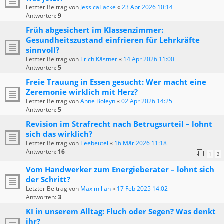
Letzter Beitrag von
JessicaTacke
«
23 Apr 2026 10:14
Antworten:
9
Früh abgesichert im Klassenzimmer:
Gesundheitszustand einfrieren für Lehrkräfte
sinnvoll?
Letzter Beitrag von
Erich Kästner
«
14 Apr 2026 11:00
Antworten:
5
Freie Trauung in Essen gesucht: Wer macht eine
Zeremonie wirklich mit Herz?
Letzter Beitrag von
Anne Boleyn
«
02 Apr 2026 14:25
Antworten:
5
Revision im Strafrecht nach Betrugsurteil – lohnt
sich das wirklich?
Letzter Beitrag von
Teebeutel
«
16 Mär 2026 11:18
Antworten:
16
1
2
Vom Handwerker zum Energieberater – lohnt sich
der Schritt?
Letzter Beitrag von
Maximilian
«
17 Feb 2025 14:02
Antworten:
3
KI in unserem Alltag: Fluch oder Segen? Was denkt
ihr?