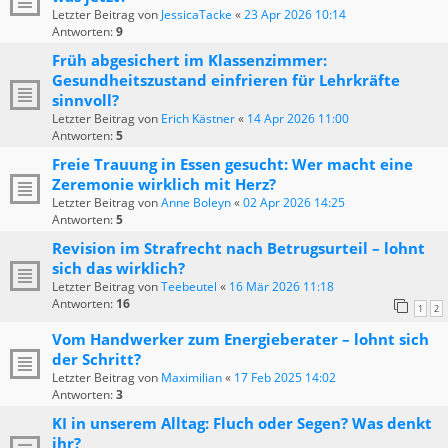
Letzter Beitrag von
JessicaTacke
«
23 Apr 2026 10:14
Antworten:
9
Früh abgesichert im Klassenzimmer:
Gesundheitszustand einfrieren für Lehrkräfte
sinnvoll?
Letzter Beitrag von
Erich Kästner
«
14 Apr 2026 11:00
Antworten:
5
Freie Trauung in Essen gesucht: Wer macht eine
Zeremonie wirklich mit Herz?
Letzter Beitrag von
Anne Boleyn
«
02 Apr 2026 14:25
Antworten:
5
Revision im Strafrecht nach Betrugsurteil – lohnt
sich das wirklich?
Letzter Beitrag von
Teebeutel
«
16 Mär 2026 11:18
Antworten:
16
1
2
Vom Handwerker zum Energieberater – lohnt sich
der Schritt?
Letzter Beitrag von
Maximilian
«
17 Feb 2025 14:02
Antworten:
3
KI in unserem Alltag: Fluch oder Segen? Was denkt
ihr?