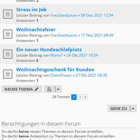
Antworten:
2
Stress im Job
Letzter Beitrag von
YvesSaintLaura
«
08 Dez 2021 12:54
Antworten:
1
Weihnachtsfeier
Letzter Beitrag von
YvesSaintLaura
«
17 Nov 2021 08:49
Antworten:
1
Ein neuer Hundeschlafplatz
Letzter Beitrag von
Mario7
«
28 Okt 2021 10:54
Antworten:
6
Weihnachtsgeschenk für Kunden
Letzter Beitrag von
ClaireFraser
«
27 Okt 2021 08:39
Antworten:
1
NEUES THEMA
28 Themen
1
2
NÄCHSTE
GEHE ZU
Berechtigungen in diesem Forum
Du darfst
keine
neuen Themen in diesem Forum erstellen.
Du darfst
keine
Antworten zu Themen in diesem Forum erstellen.