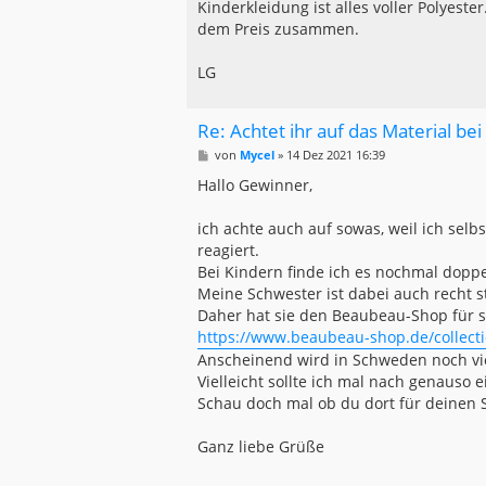
Kinderkleidung ist alles voller Polyeste
dem Preis zusammen.
LG
Re: Achtet ihr auf das Material bei
B
von
Mycel
»
14 Dez 2021 16:39
e
i
Hallo Gewinner,
t
r
a
ich achte auch auf sowas, weil ich sel
g
reagiert.
Bei Kindern finde ich es nochmal doppel
Meine Schwester ist dabei auch recht s
Daher hat sie den Beaubeau-Shop für s
https://www.beaubeau-shop.de/collecti
Anscheinend wird in Schweden noch vie
Vielleicht sollte ich mal nach genaus
Schau doch mal ob du dort für deinen 
Ganz liebe Grüße