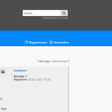
SUCHE
ERWEITERTE SUCHE
Registrieren
Anmelden
3 Beiträge • Seite
1
von
1
Gewinner
Beiträge:
6
Registriert:
30 Jun 2021 15:23
er
 bei