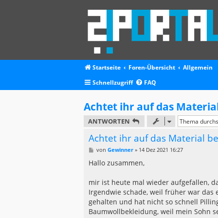
Startseite
Foren-Übersicht
Allgemein
Schnellzugriff
FAQ
Achtet ihr auf das Materia
ANTWORTEN
Achtet ihr auf das Material b
B
von
Gewinner
»
14 Dez 2021 16:27
e
i
Hallo zusammen,
t
r
a
mir ist heute mal wieder aufgefallen, 
g
Irgendwie schade, weil früher war das e
gehalten und hat nicht so schnell Pill
Baumwollbekleidung, weil mein Sohn seh