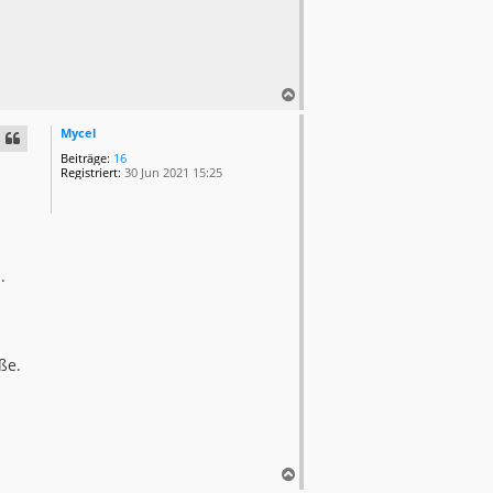
N
a
c
Mycel
h
Beiträge:
16
o
Registriert:
30 Jun 2021 15:25
b
e
n
.
ße.
N
a