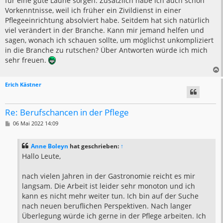
für eine gute Laune sorgen. Zusätzlich habe ich auch schon
Vorkenntnisse, weil ich früher ein Zivildienst in einer
Pflegeeinrichtung absolviert habe. Seitdem hat sich natürlich
viel verändert in der Branche. Kann mir jemand helfen und
sagen, wonach ich schauen sollte, um möglichst unkompliziert
in die Branche zu rutschen? Über Antworten würde ich mich
sehr freuen.
Erich Kästner
Re: Berufschancen in der Pflege
B
06 Mai 2022 14:09
e
i
t
Anne Boleyn
hat geschrieben:
↑
r
a
Hallo Leute,
g
nach vielen Jahren in der Gastronomie reicht es mir
langsam. Die Arbeit ist leider sehr monoton und ich
kann es nicht mehr weiter tun. Ich bin auf der Suche
nach neuen beruflichen Perspektiven. Nach langer
Überlegung würde ich gerne in der Pflege arbeiten. Ich