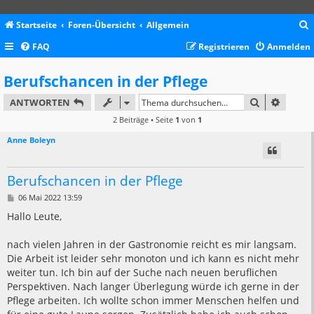
Startseite
Foren-Übersicht
Allgemein
FAQ
Registrieren
Anmelden
c
Berufschancen in der Pflege
SUCHE
ERWEIT
ANTWORTEN
2 Beiträge • Seite
1
von
1
Anne Boleyn
Berufschancen in der Pflege
B
06 Mai 2022 13:59
e
i
Hallo Leute,
t
r
a
nach vielen Jahren in der Gastronomie reicht es mir langsam.
g
Die Arbeit ist leider sehr monoton und ich kann es nicht mehr
weiter tun. Ich bin auf der Suche nach neuen beruflichen
Perspektiven. Nach langer Überlegung würde ich gerne in der
Pflege arbeiten. Ich wollte schon immer Menschen helfen und