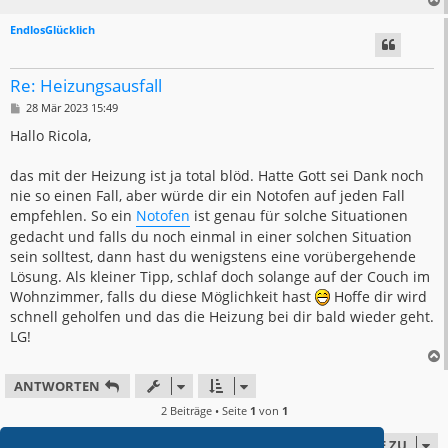
EndlosGlücklich
Re: Heizungsausfall
B
28 Mär 2023 15:49
e
i
Hallo Ricola,
t
r
a
das mit der Heizung ist ja total blöd. Hatte Gott sei Dank noch
g
nie so einen Fall, aber würde dir ein Notofen auf jeden Fall
empfehlen. So ein
Notofen
ist genau für solche Situationen
gedacht und falls du noch einmal in einer solchen Situation
sein solltest, dann hast du wenigstens eine vorübergehende
Lösung. Als kleiner Tipp, schlaf doch solange auf der Couch im
Wohnzimmer, falls du diese Möglichkeit hast
Hoffe dir wird
schnell geholfen und das die Heizung bei dir bald wieder geht.
LG!
ANTWORTEN
2 Beiträge • Seite
1
von
1
GEHE ZU