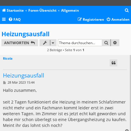
Startseite
Foren-Übersicht
Allgemein
FAQ
Registrieren
Anmelden
c
Heizungsausfall
SUCHE
ERWEIT
ANTWORTEN
2 Beiträge • Seite
1
von
1
Ricola
Heizungsausfall
B
28 Mär 2023 15:44
e
i
Hallo zusammen,
t
r
a
seit 2 Tagen funktioniert die Heizung in meinem Schlafzimmer
g
nicht mehr und ein Fachmann kommt leider erst in zwei
weiteren Tagen. Im Zimmer ist es jetzt echt kalt geworden und
habe mir schon überlegt so eine Übergangsheizung zu kaufen.
Meint ihr das lohnt sich noch?