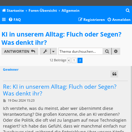
Startseite
Foren-Übersicht
Allgemein
FAQ
Registrieren
Anmelden
c
KI in unserem Alltag: Fluch oder Segen?
Was denkt ihr?
SUCHE
ERWEIT
ANTWORTEN
12 Beiträge
1
2
VORHERIGE
Gewinner
Re: KI in unserem Alltag: Fluch oder Segen?
Was denkt ihr?
B
19 Dez 2024 15:23
e
i
Ich verstehe, was du meinst, aber wer übernimmt diese
t
Verantwortung? Die großen Konzerne, die an KI verdienen?
r
a
Oder die Politik, die oft viel zu langsam auf neue Technologien
g
reagiert? Ich habe das Gefühl, dass wir manchmal einfach nur
Zuschauer sind, während die Entwicklung über unsere Köpfe