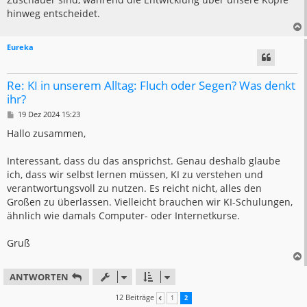
hinweg entscheidet.
Eureka
Re: KI in unserem Alltag: Fluch oder Segen? Was denkt
ihr?
B
19 Dez 2024 15:23
e
i
Hallo zusammen,
t
r
a
Interessant, dass du das ansprichst. Genau deshalb glaube
g
ich, dass wir selbst lernen müssen, KI zu verstehen und
verantwortungsvoll zu nutzen. Es reicht nicht, alles den
Großen zu überlassen. Vielleicht brauchen wir KI-Schulungen,
ähnlich wie damals Computer- oder Internetkurse.
Gruß
ANTWORTEN
12 Beiträge
1
2
VORHERIGE