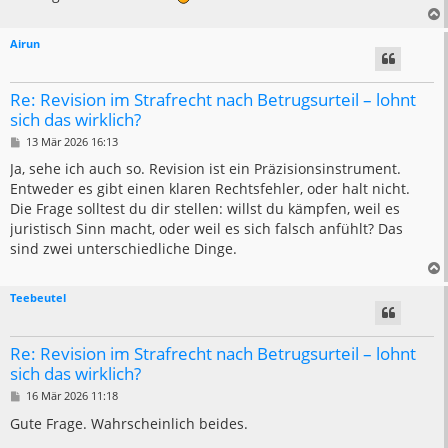
Airun
Re: Revision im Strafrecht nach Betrugsurteil – lohnt
sich das wirklich?
B
13 Mär 2026 16:13
e
i
Ja, sehe ich auch so. Revision ist ein Präzisionsinstrument.
t
Entweder es gibt einen klaren Rechtsfehler, oder halt nicht.
r
a
Die Frage solltest du dir stellen: willst du kämpfen, weil es
g
juristisch Sinn macht, oder weil es sich falsch anfühlt? Das
sind zwei unterschiedliche Dinge.
Teebeutel
Re: Revision im Strafrecht nach Betrugsurteil – lohnt
sich das wirklich?
B
16 Mär 2026 11:18
e
i
Gute Frage. Wahrscheinlich beides.
t
r