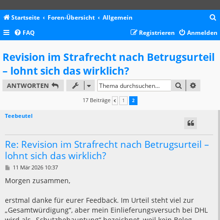
Startseite
Foren-Übersicht
Allgemein
FAQ
Registrieren
Anmelden
c
Revision im Strafrecht nach Betrugsurteil
– lohnt sich das wirklich?
SUCHE
ERWEIT
ANTWORTEN
17 Beiträge
1
2
VORHERIGE
Teebeutel
Re: Revision im Strafrecht nach Betrugsurteil –
lohnt sich das wirklich?
B
11 Mär 2026 10:37
e
i
Morgen zusammen,
t
r
a
erstmal danke für eurer Feedback. Im Urteil steht viel zur
g
„Gesamtwürdigung“, aber mein Einlieferungsversuch bei DHL
wird als „Schutzbehauptung“ bezeichnet, weil kein Beleg