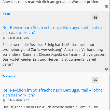
Aber das muss man wirklich am genauen Wortlaut prüfen.
Noah
Re: Revision im Strafrecht nach Betrugsurteil – lohnt
sich das wirklich?
B
12 Mär 2026 17:09
e
i
Selbst wenn die Revision Erfolg hat, heißt das meist nur
t
„Aufhebung und Zurückverweisung“. Also neue Verhandlung
r
a
vor anderer Kammer. Diesen Aspekt darf man nicht vergessen.
g
Das kostet wieder Zeit und Nerven. Bist du mental bereit
dafür?
Teebeutel
Re: Revision im Strafrecht nach Betrugsurteil – lohnt
sich das wirklich?
B
13 Mär 2026 12:18
e
i
Das ist genau mein Punkt. Ich arbeite Vollzeit, Familie usw.
t