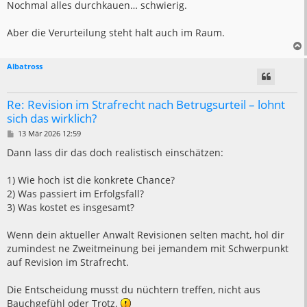
Nochmal alles durchkauen… schwierig.
r
a
g
Aber die Verurteilung steht halt auch im Raum.
Albatross
Re: Revision im Strafrecht nach Betrugsurteil – lohnt
sich das wirklich?
B
13 Mär 2026 12:59
e
i
Dann lass dir das doch realistisch einschätzen:
t
r
a
1) Wie hoch ist die konkrete Chance?
g
2) Was passiert im Erfolgsfall?
3) Was kostet es insgesamt?
Wenn dein aktueller Anwalt Revisionen selten macht, hol dir
zumindest ne Zweitmeinung bei jemandem mit Schwerpunkt
auf Revision im Strafrecht.
Die Entscheidung musst du nüchtern treffen, nicht aus
Bauchgefühl oder Trotz.