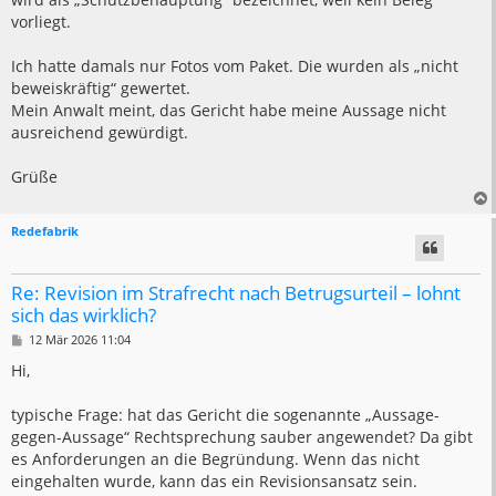
vorliegt.
Ich hatte damals nur Fotos vom Paket. Die wurden als „nicht
beweiskräftig“ gewertet.
Mein Anwalt meint, das Gericht habe meine Aussage nicht
ausreichend gewürdigt.
Grüße
Redefabrik
Re: Revision im Strafrecht nach Betrugsurteil – lohnt
sich das wirklich?
B
12 Mär 2026 11:04
e
i
Hi,
t
r
a
typische Frage: hat das Gericht die sogenannte „Aussage-
g
gegen-Aussage“ Rechtsprechung sauber angewendet? Da gibt
es Anforderungen an die Begründung. Wenn das nicht
eingehalten wurde, kann das ein Revisionsansatz sein.