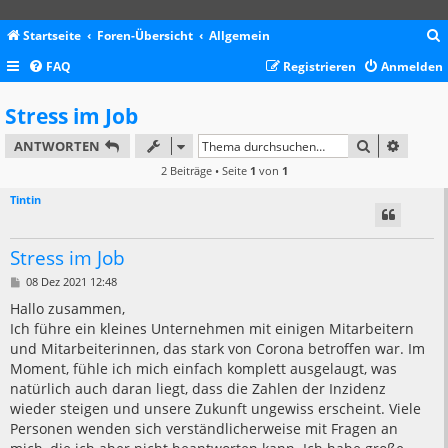
Startseite
Foren-Übersicht
Allgemein
FAQ
Registrieren
Anmelden
c
Stress im Job
SUCHE
ERWEIT
ANTWORTEN
2 Beiträge • Seite
1
von
1
Tintin
Stress im Job
B
08 Dez 2021 12:48
e
i
Hallo zusammen,
t
Ich führe ein kleines Unternehmen mit einigen Mitarbeitern
r
a
und Mitarbeiterinnen, das stark von Corona betroffen war. Im
g
Moment, fühle ich mich einfach komplett ausgelaugt, was
natürlich auch daran liegt, dass die Zahlen der Inzidenz
wieder steigen und unsere Zukunft ungewiss erscheint. Viele
Personen wenden sich verständlicherweise mit Fragen an