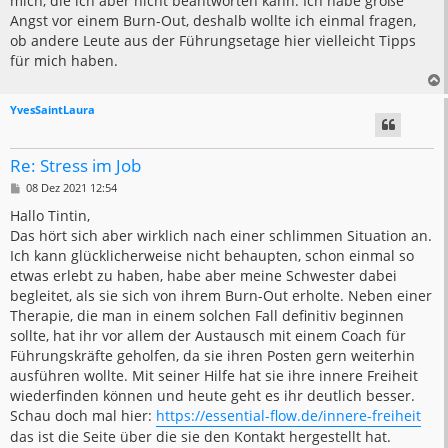
mich, die ich aber nicht beantworten kann. Ich habe große
Angst vor einem Burn-Out, deshalb wollte ich einmal fragen,
ob andere Leute aus der Führungsetage hier vielleicht Tipps
für mich haben.
YvesSaintLaura
Re: Stress im Job
B
08 Dez 2021 12:54
e
i
Hallo Tintin,
t
Das hört sich aber wirklich nach einer schlimmen Situation an.
r
a
Ich kann glücklicherweise nicht behaupten, schon einmal so
g
etwas erlebt zu haben, habe aber meine Schwester dabei
begleitet, als sie sich von ihrem Burn-Out erholte. Neben einer
Therapie, die man in einem solchen Fall definitiv beginnen
sollte, hat ihr vor allem der Austausch mit einem Coach für
Führungskräfte geholfen, da sie ihren Posten gern weiterhin
ausführen wollte. Mit seiner Hilfe hat sie ihre innere Freiheit
wiederfinden können und heute geht es ihr deutlich besser.
Schau doch mal hier:
https://essential-flow.de/innere-freiheit
das ist die Seite über die sie den Kontakt hergestellt hat.