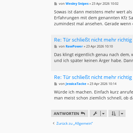
B
von
Wesley Snipes
»
23 Apr 2026 10:02
e
i
Sowas ist dann meistens mehr wert al
t
Erfahrungen mit dem genannten Kfz Sa
r
a
zumindest mal ansehen. Gerade wenn du 
g
Re: Tür schließt nicht mehr richti
B
von
RawPower
»
23 Apr 2026 10:10
e
i
Das klingt eigentlich genau nach dem, w
t
und ich später keinen Ärger habe. Dann
r
a
g
Re: Tür schließt nicht mehr richti
B
von
JessicaTacke
»
23 Apr 2026 10:14
e
i
Würde ich machen. Einfach kurz anrufe
t
man meist schon ziemlich schnell, ob d
r
a
g
ANTWORTEN
Zurück zu „Allgemein“