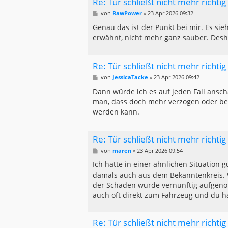
Re: Tür schließt nicht mehr richti
B
von
RawPower
»
23 Apr 2026 09:32
e
i
Genau das ist der Punkt bei mir. Es sieh
t
erwähnt, nicht mehr ganz sauber. Desha
r
a
g
Re: Tür schließt nicht mehr richti
B
von
JessicaTacke
»
23 Apr 2026 09:42
e
i
Dann würde ich es auf jeden Fall ansch
t
man, dass doch mehr verzogen oder bes
r
a
werden kann.
g
Re: Tür schließt nicht mehr richti
B
von
maren
»
23 Apr 2026 09:54
e
i
Ich hatte in einer ähnlichen Situation
t
damals auch aus dem Bekanntenkreis. W
r
a
der Schaden wurde vernünftig aufgeno
g
auch oft direkt zum Fahrzeug und du ha
Re: Tür schließt nicht mehr richti