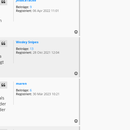
JessicaTacke
h
Beiträge:
9
o
Registriert:
06 Apr 2022 11:01
b
e
n
n
N
a
c
Wesley Snipes
h
Beiträge:
13
o
Registriert:
28 Okt 2021 12:04
a
b
e
gt
n
N
a
c
maren
h
Beiträge:
6
o
Registriert:
30 Mär 2023 10:21
als
b
e
 der
n
der
N
a