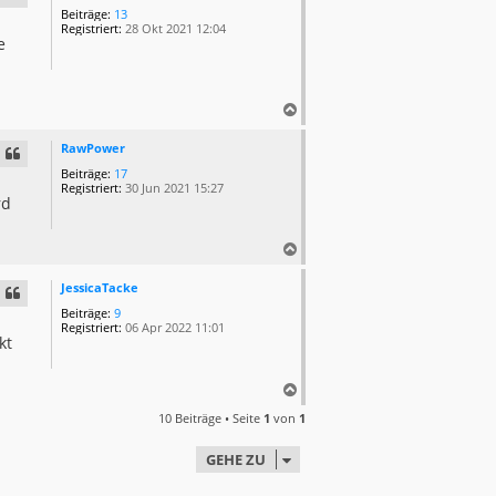
h
Beiträge:
13
o
Registriert:
28 Okt 2021 12:04
e
b
e
n
N
a
c
RawPower
h
Beiträge:
17
o
Registriert:
30 Jun 2021 15:27
rd
b
e
n
N
a
c
JessicaTacke
h
Beiträge:
9
o
Registriert:
06 Apr 2022 11:01
kt
b
e
n
N
a
10 Beiträge • Seite
1
von
1
c
h
GEHE ZU
o
b