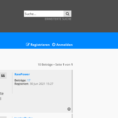
SUCHE
ERWEITERTE SUCHE
Registrieren
Anmelden
10 Beiträge • Seite
1
von
1
RawPower
Beiträge:
17
Registriert:
30 Jun 2021 15:27
tte
l
N
a
c