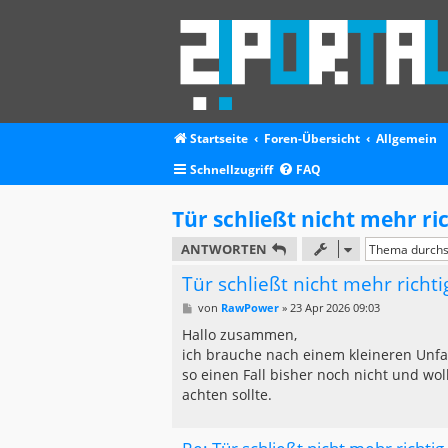
Startseite
Foren-Übersicht
Allgemein
Schnellzugriff
FAQ
Tür schließt nicht mehr ri
ANTWORTEN
Tür schließt nicht mehr richt
B
von
RawPower
»
23 Apr 2026 09:03
e
i
Hallo zusammen,
t
ich brauche nach einem kleineren Unfal
r
a
so einen Fall bisher noch nicht und wo
g
achten sollte.