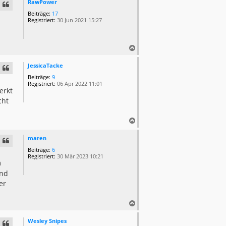
c
RawPower
h
Beiträge:
17
o
Registriert:
30 Jun 2021 15:27
b
e
n
N
a
c
JessicaTacke
h
Beiträge:
9
o
Registriert:
06 Apr 2022 11:01
erkt
b
e
cht
n
N
a
c
maren
h
Beiträge:
6
o
Registriert:
30 Mär 2023 10:21
m
b
e
und
n
er
N
a
c
Wesley Snipes