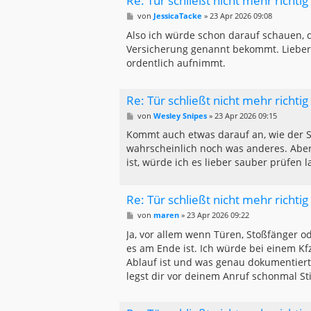
Re: Tür schließt nicht mehr richti
B
von
JessicaTacke
»
23 Apr 2026 09:08
e
i
Also ich würde schon darauf schauen, d
t
Versicherung genannt bekommt. Lieber
r
a
ordentlich aufnimmt.
g
Re: Tür schließt nicht mehr richti
B
von
Wesley Snipes
»
23 Apr 2026 09:15
e
i
Kommt auch etwas darauf an, wie der Sch
t
wahrscheinlich noch was anderes. Aber
r
a
ist, würde ich es lieber sauber prüfen l
g
Re: Tür schließt nicht mehr richti
B
von
maren
»
23 Apr 2026 09:22
e
i
Ja, vor allem wenn Türen, Stoßfänger od
t
es am Ende ist. Ich würde bei einem Kfz
r
a
Ablauf ist und was genau dokumentiert w
g
legst dir vor deinem Anruf schonmal Sti