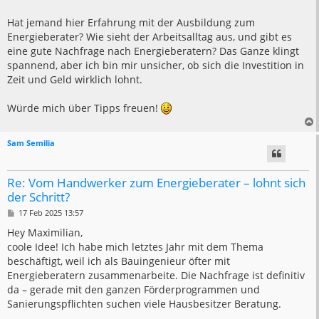
Hat jemand hier Erfahrung mit der Ausbildung zum
Energieberater? Wie sieht der Arbeitsalltag aus, und gibt es
eine gute Nachfrage nach Energieberatern? Das Ganze klingt
spannend, aber ich bin mir unsicher, ob sich die Investition in
Zeit und Geld wirklich lohnt.
Würde mich über Tipps freuen!
Sam Semilia
Re: Vom Handwerker zum Energieberater – lohnt sich
der Schritt?
B
17 Feb 2025 13:57
e
i
Hey Maximilian,
t
coole Idee! Ich habe mich letztes Jahr mit dem Thema
r
a
beschäftigt, weil ich als Bauingenieur öfter mit
g
Energieberatern zusammenarbeite. Die Nachfrage ist definitiv
da – gerade mit den ganzen Förderprogrammen und
Sanierungspflichten suchen viele Hausbesitzer Beratung.