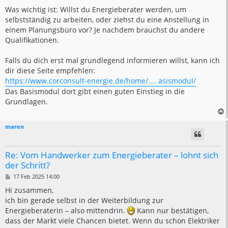
Was wichtig ist: Willst du Energieberater werden, um
selbstständig zu arbeiten, oder ziehst du eine Anstellung in
einem Planungsbüro vor? Je nachdem brauchst du andere
Qualifikationen.
Falls du dich erst mal grundlegend informieren willst, kann ich
dir diese Seite empfehlen:
https://www.corconsult-energie.de/home/ ... asismodul/
Das Basismodul dort gibt einen guten Einstieg in die
Grundlagen.
maren
Re: Vom Handwerker zum Energieberater – lohnt sich
der Schritt?
B
17 Feb 2025 14:00
e
i
Hi zusammen,
t
ich bin gerade selbst in der Weiterbildung zur
r
a
Energieberaterin – also mittendrin.
Kann nur bestätigen,
g
dass der Markt viele Chancen bietet. Wenn du schon Elektriker