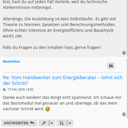
bist, hast du auf jeden Fall Vorteile, weil du technische
Vorkenntnisse mitbringst.
Allerdings: Die Ausbildung ist kein Selbstläufer. Es gibt viel
Theorie zu Normen, Gesetzen und Berechnungsmethoden.
Ohne echtes Interesse an Energieeffizienz und Bauphysik
wird’s zäh.
Falls du Fragen zu den Inhalten hast, gerne fragen!
Maximilian
Re: Vom Handwerker zum Energieberater – lohnt sich
der Schritt?
B
17 Feb 2025 14:02
e
i
Danke euch beiden! Das klingt echt spannend. Ich schaue mir
t
das Basismodul mal genauer an und überlege, ob das mein
r
a
nächster Schritt wird.
g
ANTWORTEN