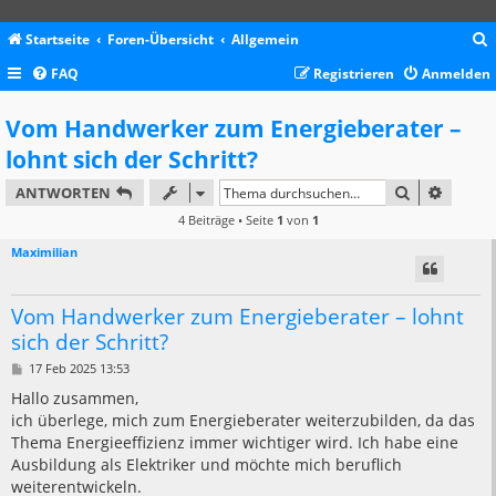
Startseite
Foren-Übersicht
Allgemein
FAQ
Registrieren
Anmelden
c
Vom Handwerker zum Energieberater –
lohnt sich der Schritt?
SUCHE
ERWEIT
ANTWORTEN
4 Beiträge • Seite
1
von
1
Maximilian
Vom Handwerker zum Energieberater – lohnt
sich der Schritt?
B
17 Feb 2025 13:53
e
i
Hallo zusammen,
t
ich überlege, mich zum Energieberater weiterzubilden, da das
r
a
Thema Energieeffizienz immer wichtiger wird. Ich habe eine
g
Ausbildung als Elektriker und möchte mich beruflich
weiterentwickeln.