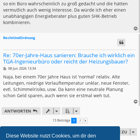
t
so ein Büro wahrscheinlich zu groß gedacht und die hätten
r
a
vermutlich auch wenig Interesse. Da würde ich eher einen
g
unabhängigen Energieberater plus guten SHK-Betrieb
kombinieren.
RechtUndOrdnung
Re: 70er-Jahre-Haus sanieren: Brauche ich wirklich ein
TGA-Ingenieurbüro oder reicht der Heizungsbauer?
B
08 Jun 2026 13:34
e
i
Naja, bei einem 70er Jahre Haus ist 'normal' relativ. Alte
t
Leitungen, niedrige Vorlauftemperatur unklar, neue Fenster,
r
a
evtl. Schimmelrisiko, usw. Da kann eine neutrale Planung
g
schon Geld sparen, auch wenn sie erstmal weh tut.
ANTWORTEN
13 Beiträge
1
2
NÄCHSTE
GEHE ZU
Diese Website nutzt Cookies, um dir den