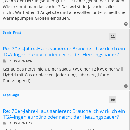
„Wenn der Heizungsbauer gut ist“ ist aber genau das Problem.
t
Wie erkennt man das vorher? Das weißt du ja vorher alles
r
a
nicht. Wir hatten 3 Angebote und alle wollten unterschiedliche
g
Wärmepumpen-Größen einbauen.
SanierFrust
Re: 70er-Jahre-Haus sanieren: Brauche ich wirklich ein
TGA-Ingenieurbüro oder reicht der Heizungsbauer?
B
02 Jun 2026 18:46
e
i
Genau das nervt mich. Einer sagt 9 kW, einer 12 kW, einer will
t
Hybrid mit Gas drinlassen. Jeder klingt überzeugt (und
r
a
überzeugend).
g
LegalEagle
Re: 70er-Jahre-Haus sanieren: Brauche ich wirklich ein
TGA-Ingenieurbüro oder reicht der Heizungsbauer?
B
03 Jun 2026 11:35
e