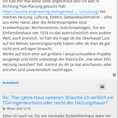
i
Ich hab mir mal diese Seite angeschaut weil ich was in
t
Richtung TGA-Planung gesucht hab:
r
a
https://aurora-engineering.de/ingenieur ... usrustung/
Die
g
machen Heizung, Lüftung, Elektro, Gebäudeautomation – alles
aus einer Hand, aber die Referenzprojekte sind
Krankenhäuser, Rechenzentren, Industrieanlagen. Für ein
Einfamilienhaus von 1974 ist das wahrscheinlich eine andere
Welt, auch preislich. Ist halt die Frage ob die überhaupt Lust
auf ein kleines Sanierungsprojekt haben oder ob man da gar
nicht erst anfragen braucht.
Wirkte auf mich eher auf größere / anspruchsvollere Projekte
ausgelegt und nicht unbedingt der klassische „mal eben EFH-
Heizung tauschen“ Fall. Kannst du dir ja mal anschauen, oder
anrufen und unverbindlich nachfragen.
Redefabrik
Re: 70er-Jahre-Haus sanieren: Brauche ich wirklich ein
TGA-Ingenieurbüro oder reicht der Heizungsbauer?
B
08 Jun 2026 12:18
e
i
Sehe ich auch so. Für ein normales Einfamilienhaus wäre mir