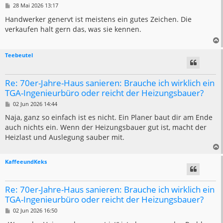
B
28 Mai 2026 13:17
e
i
Handwerker genervt ist meistens ein gutes Zeichen. Die
t
verkaufen halt gern das, was sie kennen.
r
a
g
Teebeutel
Re: 70er-Jahre-Haus sanieren: Brauche ich wirklich ein
TGA-Ingenieurbüro oder reicht der Heizungsbauer?
B
02 Jun 2026 14:44
e
i
Naja, ganz so einfach ist es nicht. Ein Planer baut dir am Ende
t
auch nichts ein. Wenn der Heizungsbauer gut ist, macht der
r
a
Heizlast und Auslegung sauber mit.
g
KaffeeundKeks
Re: 70er-Jahre-Haus sanieren: Brauche ich wirklich ein
TGA-Ingenieurbüro oder reicht der Heizungsbauer?
B
02 Jun 2026 16:50
e
i