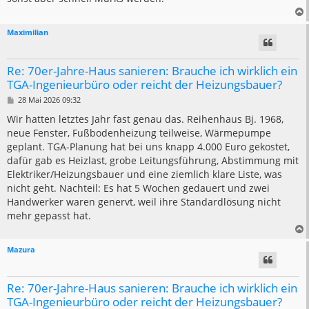
Maximilian
Re: 70er-Jahre-Haus sanieren: Brauche ich wirklich ein
TGA-Ingenieurbüro oder reicht der Heizungsbauer?
B
28 Mai 2026 09:32
e
i
Wir hatten letztes Jahr fast genau das. Reihenhaus Bj. 1968,
t
neue Fenster, Fußbodenheizung teilweise, Wärmepumpe
r
a
geplant. TGA-Planung hat bei uns knapp 4.000 Euro gekostet,
g
dafür gab es Heizlast, grobe Leitungsführung, Abstimmung mit
Elektriker/Heizungsbauer und eine ziemlich klare Liste, was
nicht geht. Nachteil: Es hat 5 Wochen gedauert und zwei
Handwerker waren genervt, weil ihre Standardlösung nicht
mehr gepasst hat.
Mazura
Re: 70er-Jahre-Haus sanieren: Brauche ich wirklich ein
TGA-Ingenieurbüro oder reicht der Heizungsbauer?