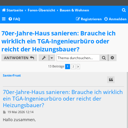
Startseite
Foren-Übersicht
Bauen & Wohnen
FAQ
Registrieren
Anmelden
c
70er-Jahre-Haus sanieren: Brauche ich
wirklich ein TGA-Ingenieurbüro oder
reicht der Heizungsbauer?
SUCHE
ERWEIT
ANTWORTEN
13 Beiträge
1
2
NÄCHSTE
SanierFrust
70er-Jahre-Haus sanieren: Brauche ich wirklich
ein TGA-Ingenieurbüro oder reicht der
Heizungsbauer?
B
19 Mai 2026 12:14
e
i
Hallo zusammen,
t
r