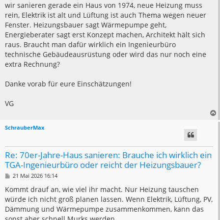
a
wir sanieren gerade ein Haus von 1974, neue Heizung muss
g
rein, Elektrik ist alt und Lüftung ist auch Thema wegen neuer
Fenster. Heizungsbauer sagt Wärmepumpe geht,
Energieberater sagt erst Konzept machen, Architekt hält sich
raus. Braucht man dafür wirklich ein Ingenieurbüro
technische Gebäudeausrüstung oder wird das nur noch eine
extra Rechnung?
Danke vorab für eure Einschätzungen!
VG
SchrauberMax
Re: 70er-Jahre-Haus sanieren: Brauche ich wirklich ein
TGA-Ingenieurbüro oder reicht der Heizungsbauer?
B
21 Mai 2026 16:14
e
i
Kommt drauf an, wie viel ihr macht. Nur Heizung tauschen
t
würde ich nicht groß planen lassen. Wenn Elektrik, Lüftung, PV,
r
a
Dämmung und Wärmepumpe zusammenkommen, kann das
g
sonst aber schnell Murks werden.