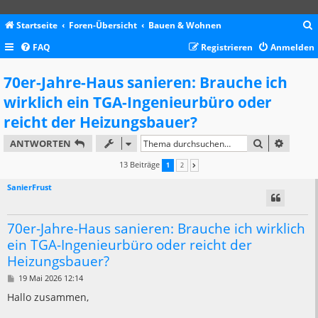
Startseite
Foren-Übersicht
Bauen & Wohnen
FAQ
Registrieren
Anmelden
c
70er-Jahre-Haus sanieren: Brauche ich
wirklich ein TGA-Ingenieurbüro oder
reicht der Heizungsbauer?
SUCHE
ERWEIT
ANTWORTEN
13 Beiträge
1
2
NÄCHSTE
SanierFrust
70er-Jahre-Haus sanieren: Brauche ich wirklich
ein TGA-Ingenieurbüro oder reicht der
Heizungsbauer?
B
19 Mai 2026 12:14
e
i
Hallo zusammen,
t
r