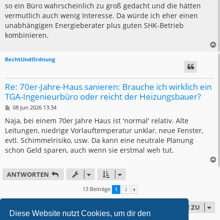
t
so ein Büro wahrscheinlich zu groß gedacht und die hätten
r
a
vermutlich auch wenig Interesse. Da würde ich eher einen
g
unabhängigen Energieberater plus guten SHK-Betrieb
kombinieren.
RechtUndOrdnung
Re: 70er-Jahre-Haus sanieren: Brauche ich wirklich ein
TGA-Ingenieurbüro oder reicht der Heizungsbauer?
B
08 Jun 2026 13:34
e
i
Naja, bei einem 70er Jahre Haus ist 'normal' relativ. Alte
t
Leitungen, niedrige Vorlauftemperatur unklar, neue Fenster,
r
a
evtl. Schimmelrisiko, usw. Da kann eine neutrale Planung
g
schon Geld sparen, auch wenn sie erstmal weh tut.
ANTWORTEN
13 Beiträge
1
2
NÄCHSTE
GEHE ZU
Diese Website nutzt Cookies, um dir den