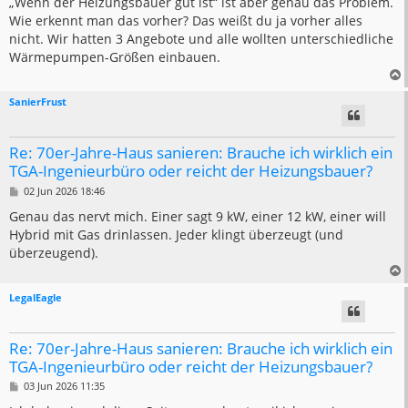
„Wenn der Heizungsbauer gut ist“ ist aber genau das Problem.
t
Wie erkennt man das vorher? Das weißt du ja vorher alles
r
a
nicht. Wir hatten 3 Angebote und alle wollten unterschiedliche
g
Wärmepumpen-Größen einbauen.
SanierFrust
Re: 70er-Jahre-Haus sanieren: Brauche ich wirklich ein
TGA-Ingenieurbüro oder reicht der Heizungsbauer?
B
02 Jun 2026 18:46
e
i
Genau das nervt mich. Einer sagt 9 kW, einer 12 kW, einer will
t
Hybrid mit Gas drinlassen. Jeder klingt überzeugt (und
r
a
überzeugend).
g
LegalEagle
Re: 70er-Jahre-Haus sanieren: Brauche ich wirklich ein
TGA-Ingenieurbüro oder reicht der Heizungsbauer?
B
03 Jun 2026 11:35
e