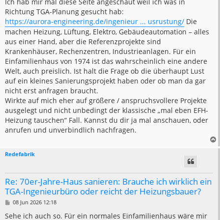
i
Ich hab mir mal diese Seite angeschaut weil ich was in
t
Richtung TGA-Planung gesucht hab:
r
a
https://aurora-engineering.de/ingenieur ... usrustung/
Die
g
machen Heizung, Lüftung, Elektro, Gebäudeautomation – alles
aus einer Hand, aber die Referenzprojekte sind
Krankenhäuser, Rechenzentren, Industrieanlagen. Für ein
Einfamilienhaus von 1974 ist das wahrscheinlich eine andere
Welt, auch preislich. Ist halt die Frage ob die überhaupt Lust
auf ein kleines Sanierungsprojekt haben oder ob man da gar
nicht erst anfragen braucht.
Wirkte auf mich eher auf größere / anspruchsvollere Projekte
ausgelegt und nicht unbedingt der klassische „mal eben EFH-
Heizung tauschen“ Fall. Kannst du dir ja mal anschauen, oder
anrufen und unverbindlich nachfragen.
Redefabrik
Re: 70er-Jahre-Haus sanieren: Brauche ich wirklich ein
TGA-Ingenieurbüro oder reicht der Heizungsbauer?
B
08 Jun 2026 12:18
e
i
Sehe ich auch so. Für ein normales Einfamilienhaus wäre mir