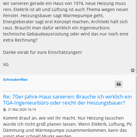
a
wir sanieren gerade ein Haus von 1974, neue Heizung muss
g
rein, Elektrik ist alt und Lüftung ist auch Thema wegen neuer
Fenster. Heizungsbauer sagt Wärmepumpe geht,
Energieberater sagt erst Konzept machen, Architekt hält sich
raus. Braucht man dafür wirklich ein Ingenieurbüro
technische Gebäudeausrüstung oder wird das nur noch eine
extra Rechnung?
Danke vorab für eure Einschätzungen!
VG
SchrauberMax
Re: 70er-Jahre-Haus sanieren: Brauche ich wirklich ein
TGA-Ingenieurbüro oder reicht der Heizungsbauer?
B
21 Mai 2026 16:14
e
i
Kommt drauf an, wie viel ihr macht. Nur Heizung tauschen
t
würde ich nicht groß planen lassen. Wenn Elektrik, Lüftung, PV,
r
a
Dämmung und Wärmepumpe zusammenkommen, kann das
g
sonst aber schnell Murks werden.