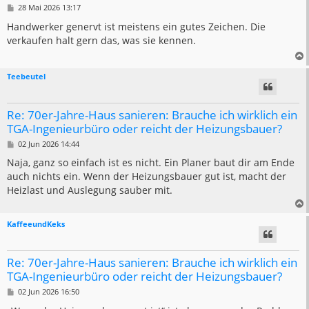
B
28 Mai 2026 13:17
e
i
Handwerker genervt ist meistens ein gutes Zeichen. Die
t
verkaufen halt gern das, was sie kennen.
r
a
g
Teebeutel
Re: 70er-Jahre-Haus sanieren: Brauche ich wirklich ein
TGA-Ingenieurbüro oder reicht der Heizungsbauer?
B
02 Jun 2026 14:44
e
i
Naja, ganz so einfach ist es nicht. Ein Planer baut dir am Ende
t
auch nichts ein. Wenn der Heizungsbauer gut ist, macht der
r
a
Heizlast und Auslegung sauber mit.
g
KaffeeundKeks
Re: 70er-Jahre-Haus sanieren: Brauche ich wirklich ein
TGA-Ingenieurbüro oder reicht der Heizungsbauer?
B
02 Jun 2026 16:50
e
i