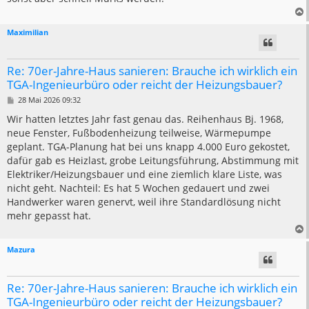
Maximilian
Re: 70er-Jahre-Haus sanieren: Brauche ich wirklich ein
TGA-Ingenieurbüro oder reicht der Heizungsbauer?
B
28 Mai 2026 09:32
e
i
Wir hatten letztes Jahr fast genau das. Reihenhaus Bj. 1968,
t
neue Fenster, Fußbodenheizung teilweise, Wärmepumpe
r
a
geplant. TGA-Planung hat bei uns knapp 4.000 Euro gekostet,
g
dafür gab es Heizlast, grobe Leitungsführung, Abstimmung mit
Elektriker/Heizungsbauer und eine ziemlich klare Liste, was
nicht geht. Nachteil: Es hat 5 Wochen gedauert und zwei
Handwerker waren genervt, weil ihre Standardlösung nicht
mehr gepasst hat.
Mazura
Re: 70er-Jahre-Haus sanieren: Brauche ich wirklich ein
TGA-Ingenieurbüro oder reicht der Heizungsbauer?