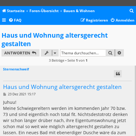
Startseite
Foren-Übersicht
Bauen & Wohnen
FAQ
Registrieren
Anmelden
c
Haus und Wohnung altersgerecht
gestalten
SUCHE
ERWEIT
ANTWORTEN
3 Beiträge • Seite
1
von
1
Sternenschweif
Haus und Wohnung altersgerecht gestalten
B
23 Dez 2021 15:17
e
i
Juhuu!
t
Meine Schwiegereltern werden im kommenden Jahr 70 bzw.
r
a
73 und sind eigentlich noch total fit. Nichtsdestotrotz denken
g
wir schon länger drüber nach, ihre Eigentumswohnung jetzt
schon mal so weit wie möglich altersgerecht gestalten zu
lassen. Ein neues Bad mit ebenerdiger Dusche wäre da zum