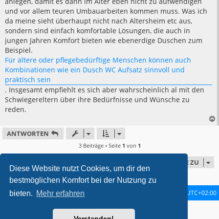
anlegen, damit es dann im Alter eben nicht zu aufwendigen
und vor allem teuren Umbauarbeiten kommen muss. Was ich
da meine sieht überhaupt nicht nach Altersheim etc aus,
sondern sind einfach komfortable Lösungen, die auch in
jungen Jahren Komfort bieten wie ebenerdige Duschen zum
Beispiel.
Für ältere oder pflegebedürftige Menschen können auch
Kombinationen wie ein Dusch WC Aufsatz sinnvoll und
praktisch sein
. Insgesamt empfiehlt es sich aber wahrscheinlich al mit den
Schwiegereltern über ihre Bedürfnisse und Wünsche zu
reden.
ANTWORTEN
3 Beiträge • Seite
1
von
1
GEHE ZU
Diese Website nutzt Cookies, um dir den
bestmöglichen Komfort bei der Nutzung zu
Startseite
Foren-Übersicht
Alle Zeiten sind
UTC+02:00
bieten.
Mehr erfahren
metrolike style by
Eric Seguin
Updated for phpBB3.2 by
Ian Bradley
Verstanden!
Powered by
phpBB
® Forum Software © phpBB Limited