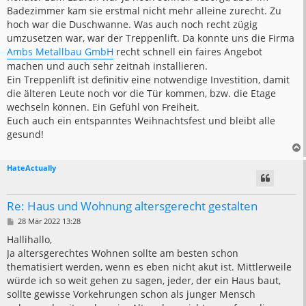
Badezimmer kam sie erstmal nicht mehr alleine zurecht. Zu
hoch war die Duschwanne. Was auch noch recht zügig
umzusetzen war, war der Treppenlift. Da konnte uns die Firma
Ambs Metallbau GmbH
recht schnell ein faires Angebot
machen und auch sehr zeitnah installieren.
Ein Treppenlift ist definitiv eine notwendige Investition, damit
die älteren Leute noch vor die Tür kommen, bzw. die Etage
wechseln können. Ein Gefühl von Freiheit.
Euch auch ein entspanntes Weihnachtsfest und bleibt alle
gesund!
HateActually
Re: Haus und Wohnung altersgerecht gestalten
B
28 Mär 2022 13:28
e
i
Hallihallo,
t
Ja altersgerechtes Wohnen sollte am besten schon
r
a
thematisiert werden, wenn es eben nicht akut ist. Mittlerweile
g
würde ich so weit gehen zu sagen, jeder, der ein Haus baut,
sollte gewisse Vorkehrungen schon als junger Mensch