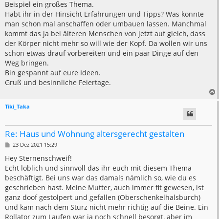
Beispiel ein großes Thema.
Habt ihr in der Hinsicht Erfahrungen und Tipps? Was könnte
man schon mal anschaffen oder umbauen lassen. Manchmal
kommt das ja bei älteren Menschen von jetzt auf gleich, dass
der Körper nicht mehr so will wie der Kopf. Da wollen wir uns
schon etwas drauf vorbereiten und ein paar Dinge auf den
Weg bringen.
Bin gespannt auf eure Ideen.
Gruß und besinnliche Feiertage.
Tiki_Taka
Re: Haus und Wohnung altersgerecht gestalten
B
23 Dez 2021 15:29
e
i
Hey Sternenschweif!
t
Echt löblich und sinnvoll das ihr euch mit diesem Thema
r
a
beschäftigt. Bei uns war das damals nämlich so, wie du es
g
geschrieben hast. Meine Mutter, auch immer fit gewesen, ist
ganz doof gestolpert und gefallen (Oberschenkelhalsburch)
und kam nach dem Sturz nicht mehr richtig auf die Beine. Ein
Rollator zum Laufen war ja noch schnell besorgt, aber im