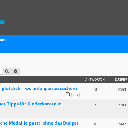
port
SUCHE
ERWEITERTE SUCHE
ANTWORTEN
ZUGRIFF
plötzlich – wo anfangen zu suchen?
16
2395
1
2
at Tipps für Kinderkarate in
7
39166
lche Medaille passt, ohne das Budget
9
2447