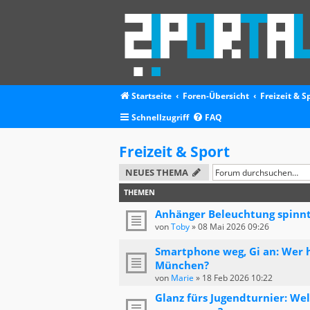
Startseite
Foren-Übersicht
Freizeit & S
Schnellzugriff
FAQ
Freizeit & Sport
NEUES THEMA
THEMEN
Anhänger Beleuchtung spinnt 
von
Toby
»
08 Mai 2026 09:26
Smartphone weg, Gi an: Wer h
München?
von
Marie
»
18 Feb 2026 10:22
Glanz fürs Jugendturnier: We