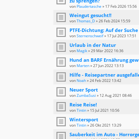
zu sprengen?
von
Plaudertasche
»
17 Feb 2026 15:56
Weingut gesucht!!
von
Thomas_D
»
26 Feb 2024 15:59
PTFE-Dichtung: Auf der Such
von
Sternenschweif
»
17 Jul 2023 17:51
Urlaub in der Natur
von
Magik
»
29 Mär 2022 16:36
Hund an BARF Ernährung ge
von
Marten
»
27 Jun 2022 13:13
Hilfe - Reisepartner ausgefall
von
Noah
»
24 Feb 2022 13:42
Neuer Sport
von
ZumbaSusi
»
12 Aug 2021 08:46
Reise Reise!
von
Tintin
»
15 Jul 2021 10:56
Wintersport
von
Tintin
»
26 Okt 2021 13:29
Sauberkeit im Auto - Horrorg