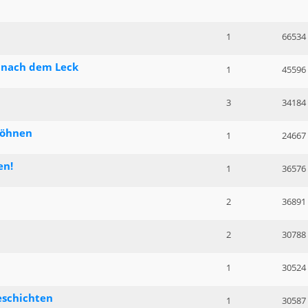
1
66534
e nach dem Leck
1
45596
3
34184
wöhnen
1
24667
en!
1
36576
2
36891
2
30788
1
30524
eschichten
1
30587