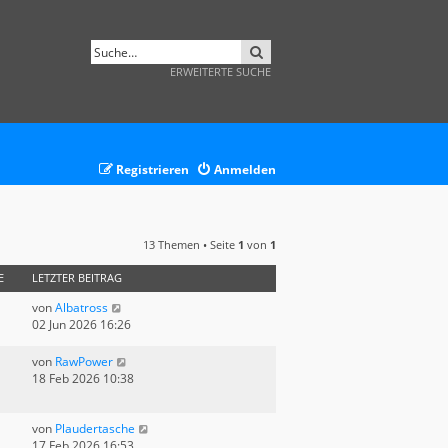
SUCHE
ERWEITERTE SUCHE
Registrieren
Anmelden
13 Themen • Seite
1
von
1
E
LETZTER BEITRAG
von
Albatross
02 Jun 2026 16:26
von
RawPower
18 Feb 2026 10:38
von
Plaudertasche
17 Feb 2026 16:53