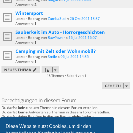
Antworten:
2
Wintersport
Letzter Beitrag von
ZumbaSusi
«
26 Okt 2021 13:37
Antworten:
1
Sauberkeit im Auto - Horrorgeschichten
Letzter Beitrag von
RawPower
«
16 Jul 2021 16:07
Antworten:
1
Camping mit Zelt oder Wohnmobil?
Letzter Beitrag von
Smile
«
06 Jul 2021 14:35
Antworten:
1
NEUES THEMA
13 Themen • Seite
1
von
1
GEHE ZU
Berechtigungen in diesem Forum
Du darfst
keine
neuen Themen in diesem Forum erstellen.
Du darfst
keine
Antworten zu Themen in diesem Forum erstellen.
Du darfst deine Beiträge in diesem Forum
nicht
ändern.
Du darfst deine Beiträge in diesem Forum
nicht
löschen.
Du darfst
keine
Dateianhänge in diesem Forum erstellen.
Diese Website nutzt Cookies, um dir den