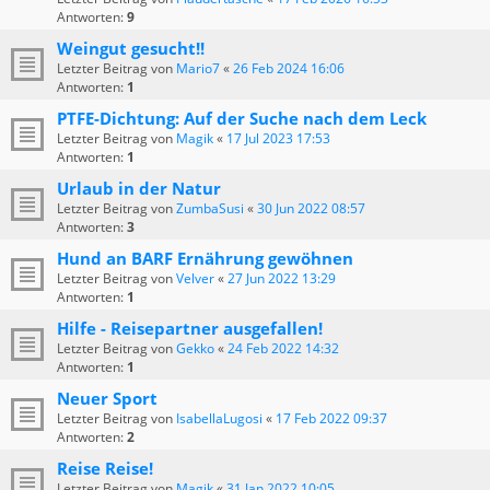
Antworten:
9
Weingut gesucht!!
Letzter Beitrag von
Mario7
«
26 Feb 2024 16:06
Antworten:
1
PTFE-Dichtung: Auf der Suche nach dem Leck
Letzter Beitrag von
Magik
«
17 Jul 2023 17:53
Antworten:
1
Urlaub in der Natur
Letzter Beitrag von
ZumbaSusi
«
30 Jun 2022 08:57
Antworten:
3
Hund an BARF Ernährung gewöhnen
Letzter Beitrag von
Velver
«
27 Jun 2022 13:29
Antworten:
1
Hilfe - Reisepartner ausgefallen!
Letzter Beitrag von
Gekko
«
24 Feb 2022 14:32
Antworten:
1
Neuer Sport
Letzter Beitrag von
IsabellaLugosi
«
17 Feb 2022 09:37
Antworten:
2
Reise Reise!
Letzter Beitrag von
Magik
«
31 Jan 2022 10:05