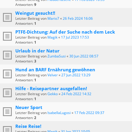
Antworten:
9
Weingut gesucht!!
Letzter Beitrag von
Mario7
«
26 Feb 2024 16:06
Antworten:
1
PTFE-Dichtung: Auf der Suche nach dem Leck
Letzter Beitrag von
Magik
«
17 Jul 2023 17:53
Antworten:
1
Urlaub in der Natur
Letzter Beitrag von
ZumbaSusi
«
30 Jun 2022 08:57
Antworten:
3
Hund an BARF Ernährung gewöhnen
Letzter Beitrag von
Velver
«
27 Jun 2022 13:29
Antworten:
1
Hilfe - Reisepartner ausgefallen!
Letzter Beitrag von
Gekko
«
24 Feb 2022 14:32
Antworten:
1
Neuer Sport
Letzter Beitrag von
IsabellaLugosi
«
17 Feb 2022 09:37
Antworten:
2
Reise Reise!
Letzter Beitrag von
Magik
«
31 Jan 2022 10:05