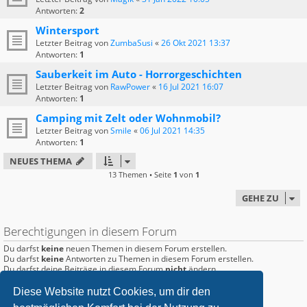
Antworten:
2
Wintersport
Letzter Beitrag von
ZumbaSusi
«
26 Okt 2021 13:37
Antworten:
1
Sauberkeit im Auto - Horrorgeschichten
Letzter Beitrag von
RawPower
«
16 Jul 2021 16:07
Antworten:
1
Camping mit Zelt oder Wohnmobil?
Letzter Beitrag von
Smile
«
06 Jul 2021 14:35
Antworten:
1
NEUES THEMA
13 Themen • Seite
1
von
1
GEHE ZU
Berechtigungen in diesem Forum
Du darfst
keine
neuen Themen in diesem Forum erstellen.
Du darfst
keine
Antworten zu Themen in diesem Forum erstellen.
Du darfst deine Beiträge in diesem Forum
nicht
ändern.
Du darfst deine Beiträge in diesem Forum
nicht
löschen.
Du darfst
keine
Dateianhänge in diesem Forum erstellen.
Diese Website nutzt Cookies, um dir den