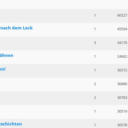
1
66527
e nach dem Leck
1
45594
3
34176
wöhnen
1
24662
en!
1
36572
2
36886
2
30783
1
30519
eschichten
1
30578