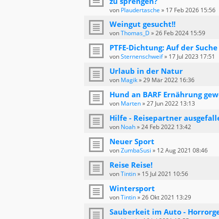
zu sprengen?
von
Plaudertasche
»
17 Feb 2026 15:56
Weingut gesucht!!
von
Thomas_D
»
26 Feb 2024 15:59
PTFE-Dichtung: Auf der Such
von
Sternenschweif
»
17 Jul 2023 17:51
Urlaub in der Natur
von
Magik
»
29 Mär 2022 16:36
Hund an BARF Ernährung ge
von
Marten
»
27 Jun 2022 13:13
Hilfe - Reisepartner ausgefall
von
Noah
»
24 Feb 2022 13:42
Neuer Sport
von
ZumbaSusi
»
12 Aug 2021 08:46
Reise Reise!
von
Tintin
»
15 Jul 2021 10:56
Wintersport
von
Tintin
»
26 Okt 2021 13:29
Sauberkeit im Auto - Horrorg