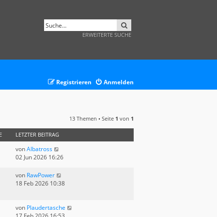
SUCHE
ERWEITERTE SUCHE
Registrieren
Anmelden
13 Themen • Seite
1
von
1
E
LETZTER BEITRAG
von
Albatross
02 Jun 2026 16:26
von
RawPower
18 Feb 2026 10:38
von
Plaudertasche
17 Feb 2026 16:53