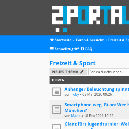
Startseite
Foren-Übersicht
Freizeit & S
Schnellzugriff
FAQ
Freizeit & Sport
NEUES THEMA
THEMEN
Anhänger Beleuchtung spinnt 
von
Toby
»
08 Mai 2026 09:26
Smartphone weg, Gi an: Wer h
München?
von
Marie
»
18 Feb 2026 10:22
Glanz fürs Jugendturnier: We