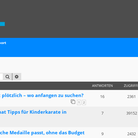
port
SUCHE
ERWEITERTE SUCHE
ANTWORTEN
ZUGRIFF
plötzlich – wo anfangen zu suchen?
16
2361
1
2
at Tipps für Kinderkarate in
7
39152
lche Medaille passt, ohne das Budget
9
2432