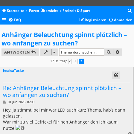
Startseite
Foren-Übersicht
Freizeit & Sport
FAQ
Registrieren
Anmelden
c
Anhänger Beleuchtung spinnt plötzlich –
wo anfangen zu suchen?
SUCHE
ERWEIT
ANTWORTEN
17 Beiträge
1
2
VORHERIGE
JessicaTacke
Re: Anhänger Beleuchtung spinnt plötzlich –
wo anfangen zu suchen?
B
01 Jun 2026 16:09
e
i
Hey, ja stimmt, bei mir war LED auch kurz Thema, hab’s dann
t
gelassen.
r
a
War mir zu viel Gefrickel für nen Anhänger den ich kaum
g
nutze