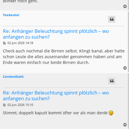
Blinker noch geht.
g
Teebeutel
Re: Anhänger Beleuchtung spinnt plötzlich – wo
anfangen zu suchen?
B
02 Jun 2026 14:18
e
i
Check auch nochmal die Birnen selbst. Klingt banal, aber hatte
t
schon Leute die alles auseinander genommen haben und am
r
a
Ende waren einfach nur beide Birnen durch.
g
CarstenStahl
Re: Anhänger Beleuchtung spinnt plötzlich – wo
anfangen zu suchen?
B
02 Jun 2026 15:10
e
i
Stimmt, doppelt kaputt kommt öfter vor als man denkt
t
r
a
g