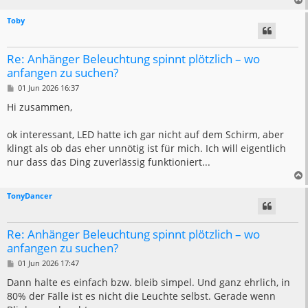
Toby
Re: Anhänger Beleuchtung spinnt plötzlich – wo
anfangen zu suchen?
B
01 Jun 2026 16:37
e
i
Hi zusammen,
t
r
a
ok interessant, LED hatte ich gar nicht auf dem Schirm, aber
g
klingt als ob das eher unnötig ist für mich. Ich will eigentlich
nur dass das Ding zuverlässig funktioniert...
TonyDancer
Re: Anhänger Beleuchtung spinnt plötzlich – wo
anfangen zu suchen?
B
01 Jun 2026 17:47
e
i
Dann halte es einfach bzw. bleib simpel. Und ganz ehrlich, in
t
80% der Fälle ist es nicht die Leuchte selbst. Gerade wenn
r
a