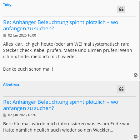
Toby
Re: Anhänger Beleuchtung spinnt plötzlich – wo
anfangen zu suchen?
B
02 Jun 2026 16:00
e
i
Alles klar, ich geh heute (oder am WE) mal systematisch ran:
t
Stecker check, Kabel prüfen, Masse und Birnen prüfen! Wenn
r
a
ich nix finde, meld ich mich wieder.
g
Danke euch schon mal !
Albatross
Re: Anhänger Beleuchtung spinnt plötzlich – wo
anfangen zu suchen?
B
02 Jun 2026 16:26
e
i
Berichte mal, würde mich interessieren was es am Ende war.
t
Hatte nämlich neulich auch wieder so nen Wackler…
r
a
g