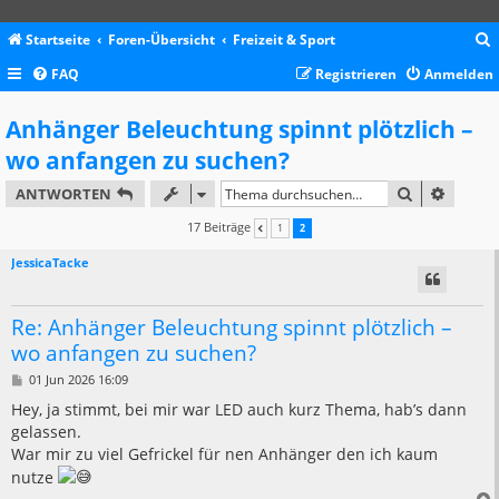
Startseite
Foren-Übersicht
Freizeit & Sport
FAQ
Registrieren
Anmelden
c
Anhänger Beleuchtung spinnt plötzlich –
wo anfangen zu suchen?
SUCHE
ERWEIT
ANTWORTEN
17 Beiträge
1
2
VORHERIGE
JessicaTacke
Re: Anhänger Beleuchtung spinnt plötzlich –
wo anfangen zu suchen?
B
01 Jun 2026 16:09
e
i
Hey, ja stimmt, bei mir war LED auch kurz Thema, hab’s dann
t
gelassen.
r
a
War mir zu viel Gefrickel für nen Anhänger den ich kaum
g
nutze