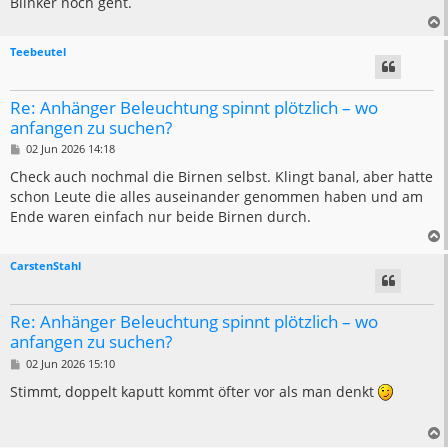
Blinker noch geht.
g
Teebeutel
Re: Anhänger Beleuchtung spinnt plötzlich – wo
anfangen zu suchen?
B
02 Jun 2026 14:18
e
i
Check auch nochmal die Birnen selbst. Klingt banal, aber hatte
t
schon Leute die alles auseinander genommen haben und am
r
a
Ende waren einfach nur beide Birnen durch.
g
CarstenStahl
Re: Anhänger Beleuchtung spinnt plötzlich – wo
anfangen zu suchen?
B
02 Jun 2026 15:10
e
i
Stimmt, doppelt kaputt kommt öfter vor als man denkt
t
r
a
g