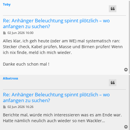
Toby
Re: Anhänger Beleuchtung spinnt plötzlich – wo
anfangen zu suchen?
B
02 Jun 2026 16:00
e
i
Alles klar, ich geh heute (oder am WE) mal systematisch ran:
t
Stecker check, Kabel prüfen, Masse und Birnen prüfen! Wenn
r
a
ich nix finde, meld ich mich wieder.
g
Danke euch schon mal !
Albatross
Re: Anhänger Beleuchtung spinnt plötzlich – wo
anfangen zu suchen?
B
02 Jun 2026 16:26
e
i
Berichte mal, würde mich interessieren was es am Ende war.
t
Hatte nämlich neulich auch wieder so nen Wackler…
r
a
g