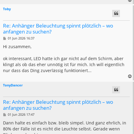
Toby
Re: Anhänger Beleuchtung spinnt plötzlich – wo
anfangen zu suchen?
B
01 Jun 2026 16:37
e
i
Hi zusammen,
t
r
a
ok interessant, LED hatte ich gar nicht auf dem Schirm, aber
g
klingt als ob das eher unnötig ist für mich. Ich will eigentlich
nur dass das Ding zuverlässig funktioniert...
TonyDancer
Re: Anhänger Beleuchtung spinnt plötzlich – wo
anfangen zu suchen?
B
01 Jun 2026 17:47
e
i
Dann halte es einfach bzw. bleib simpel. Und ganz ehrlich, in
t
80% der Fälle ist es nicht die Leuchte selbst. Gerade wenn
r
a