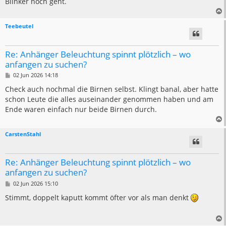
Blinker noch geht.
g
Teebeutel
Re: Anhänger Beleuchtung spinnt plötzlich – wo
anfangen zu suchen?
B
02 Jun 2026 14:18
e
i
Check auch nochmal die Birnen selbst. Klingt banal, aber hatte
t
schon Leute die alles auseinander genommen haben und am
r
a
Ende waren einfach nur beide Birnen durch.
g
CarstenStahl
Re: Anhänger Beleuchtung spinnt plötzlich – wo
anfangen zu suchen?
B
02 Jun 2026 15:10
e
i
Stimmt, doppelt kaputt kommt öfter vor als man denkt
t
r
a
g