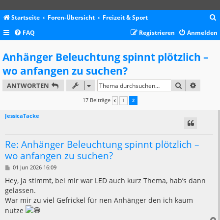
Startseite
Foren-Übersicht
Freizeit & Sport
FAQ
Registrieren
Anmelden
c
Anhänger Beleuchtung spinnt plötzlich –
wo anfangen zu suchen?
SUCHE
ERWEIT
ANTWORTEN
17 Beiträge
1
2
VORHERIGE
JessicaTacke
Re: Anhänger Beleuchtung spinnt plötzlich –
wo anfangen zu suchen?
B
01 Jun 2026 16:09
e
i
Hey, ja stimmt, bei mir war LED auch kurz Thema, hab’s dann
t
gelassen.
r
a
War mir zu viel Gefrickel für nen Anhänger den ich kaum
g
nutze