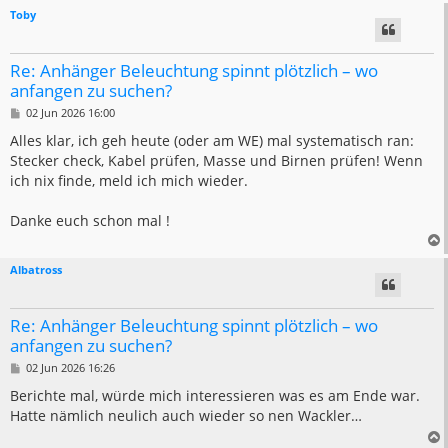
Toby
Re: Anhänger Beleuchtung spinnt plötzlich – wo
anfangen zu suchen?
B
02 Jun 2026 16:00
e
i
Alles klar, ich geh heute (oder am WE) mal systematisch ran:
t
Stecker check, Kabel prüfen, Masse und Birnen prüfen! Wenn
r
a
ich nix finde, meld ich mich wieder.
g
Danke euch schon mal !
Albatross
Re: Anhänger Beleuchtung spinnt plötzlich – wo
anfangen zu suchen?
B
02 Jun 2026 16:26
e
i
Berichte mal, würde mich interessieren was es am Ende war.
t
Hatte nämlich neulich auch wieder so nen Wackler…
r
a
g