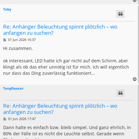
Toby
Re: Anhänger Beleuchtung spinnt plötzlich – wo
anfangen zu suchen?
B
01 Jun 2026 16:37
e
i
Hi zusammen,
t
r
a
ok interessant, LED hatte ich gar nicht auf dem Schirm, aber
g
klingt als ob das eher unnötig ist für mich. Ich will eigentlich
nur dass das Ding zuverlässig funktioniert...
TonyDancer
Re: Anhänger Beleuchtung spinnt plötzlich – wo
anfangen zu suchen?
B
01 Jun 2026 17:47
e
i
Dann halte es einfach bzw. bleib simpel. Und ganz ehrlich, in
t
80% der Fälle ist es nicht die Leuchte selbst. Gerade wenn
r
a