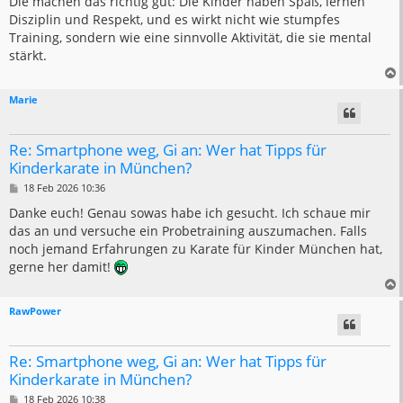
Die machen das richtig gut: Die Kinder haben Spaß, lernen
Disziplin und Respekt, und es wirkt nicht wie stumpfes
Training, sondern wie eine sinnvolle Aktivität, die sie mental
stärkt.
Marie
Re: Smartphone weg, Gi an: Wer hat Tipps für
Kinderkarate in München?
B
18 Feb 2026 10:36
e
i
Danke euch! Genau sowas habe ich gesucht. Ich schaue mir
t
das an und versuche ein Probetraining auszumachen. Falls
r
a
noch jemand Erfahrungen zu Karate für Kinder München hat,
g
gerne her damit!
RawPower
Re: Smartphone weg, Gi an: Wer hat Tipps für
Kinderkarate in München?
B
18 Feb 2026 10:38