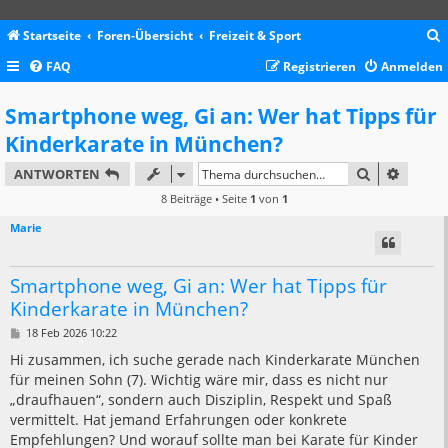
Startseite
Foren-Übersicht
Freizeit & Sport
FAQ
Registrieren
Anmelden
c
Smartphone weg, Gi an: Wer hat Tipps für
Kinderkarate in München?
SUCHE
ERWEIT
ANTWORTEN
8 Beiträge • Seite
1
von
1
Marie
Smartphone weg, Gi an: Wer hat Tipps für
Kinderkarate in München?
B
18 Feb 2026 10:22
e
i
Hi zusammen, ich suche gerade nach Kinderkarate München
t
für meinen Sohn (7). Wichtig wäre mir, dass es nicht nur
r
a
„draufhauen“, sondern auch Disziplin, Respekt und Spaß
g
vermittelt. Hat jemand Erfahrungen oder konkrete
Empfehlungen? Und worauf sollte man bei Karate für Kinder