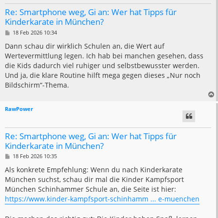
Re: Smartphone weg, Gi an: Wer hat Tipps für
Kinderkarate in München?
B
18 Feb 2026 10:34
e
i
Dann schau dir wirklich Schulen an, die Wert auf
t
Wertevermittlung legen. Ich hab bei manchen gesehen, dass
r
a
die Kids dadurch viel ruhiger und selbstbewusster werden.
g
Und ja, die klare Routine hilft mega gegen dieses „Nur noch
Bildschirm“-Thema.
RawPower
Re: Smartphone weg, Gi an: Wer hat Tipps für
Kinderkarate in München?
B
18 Feb 2026 10:35
e
i
Als konkrete Empfehlung: Wenn du nach Kinderkarate
t
München suchst, schau dir mal die Kinder Kampfsport
r
a
München Schinhammer Schule an, die Seite ist hier:
g
https://www.kinder-kampfsport-schinhamm ... e-muenchen