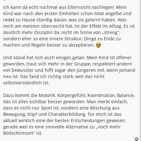
e
i
Ich kann da echt nochmal aus Elternsicht nachlegen: Mein
t
Kind war nach den ersten Einheiten schon total angefixt und
r
a
redet zu Hause ständig davon, was sie gelernt haben. Was
g
mich am meisten überrascht hat, ist der Effekt im Alltag. Es ist
deutlich mehr Disziplin da, nicht im Sinne von „streng“,
sondern eher so eine innere Struktur, Dinge zu Ende zu
machen und Regeln besser zu akzeptieren.
Und sozial hat sich auch einiges getan. Mein Kind ist offener
geworden, traut sich mehr in der Gruppe, respektiert andere
viel bewusster und hilft sogar den Jüngeren mit, wenn jemand
neu ist. Das fand ich richtig stark, weil das nicht
selbstverständlich ist.
Dazu kommt die Motorik: Körpergefühl, Koordination, Balance,
das ist alles sichtbar besser geworden. Man merkt einfach,
dass es nicht nur Sport ist, sondern eine Mischung aus
Bewegung, Kopf und Charakterbildung. Für mich ist das
aktuell wirklich eine der besten Entscheidungen gewesen,
gerade weil es eine sinnvolle Alternative zu „noch mehr
Bildschirmzeit“ ist.