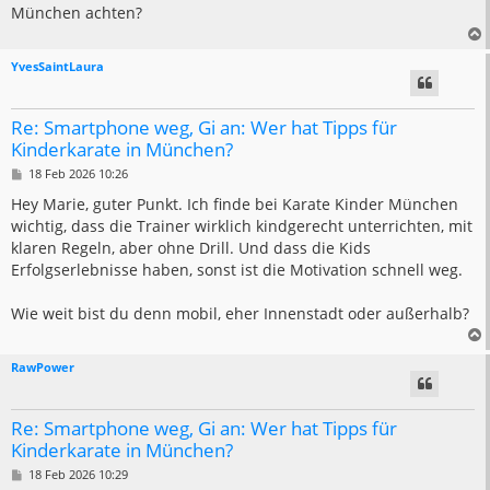
München achten?
YvesSaintLaura
Re: Smartphone weg, Gi an: Wer hat Tipps für
Kinderkarate in München?
B
18 Feb 2026 10:26
e
i
Hey Marie, guter Punkt. Ich finde bei Karate Kinder München
t
wichtig, dass die Trainer wirklich kindgerecht unterrichten, mit
r
a
klaren Regeln, aber ohne Drill. Und dass die Kids
g
Erfolgserlebnisse haben, sonst ist die Motivation schnell weg.
Wie weit bist du denn mobil, eher Innenstadt oder außerhalb?
RawPower
Re: Smartphone weg, Gi an: Wer hat Tipps für
Kinderkarate in München?
B
18 Feb 2026 10:29
e