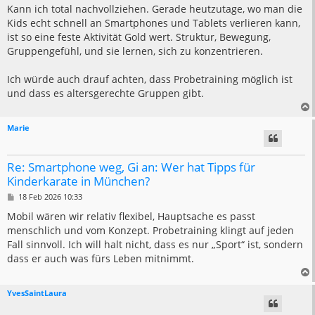
i
Kann ich total nachvollziehen. Gerade heutzutage, wo man die
t
Kids echt schnell an Smartphones und Tablets verlieren kann,
r
a
ist so eine feste Aktivität Gold wert. Struktur, Bewegung,
g
Gruppengefühl, und sie lernen, sich zu konzentrieren.
Ich würde auch drauf achten, dass Probetraining möglich ist
und dass es altersgerechte Gruppen gibt.
Marie
Re: Smartphone weg, Gi an: Wer hat Tipps für
Kinderkarate in München?
B
18 Feb 2026 10:33
e
i
Mobil wären wir relativ flexibel, Hauptsache es passt
t
menschlich und vom Konzept. Probetraining klingt auf jeden
r
a
Fall sinnvoll. Ich will halt nicht, dass es nur „Sport“ ist, sondern
g
dass er auch was fürs Leben mitnimmt.
YvesSaintLaura