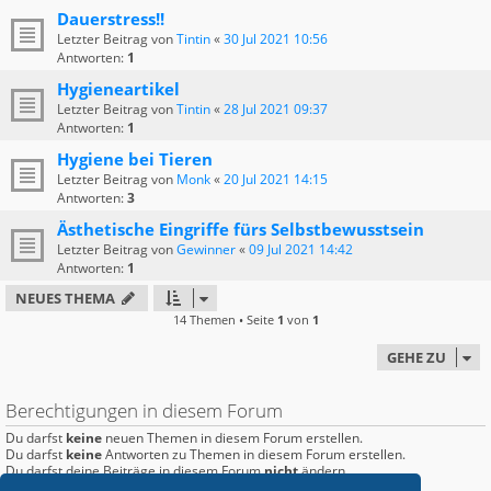
Dauerstress!!
Letzter Beitrag von
Tintin
«
30 Jul 2021 10:56
Antworten:
1
Hygieneartikel
Letzter Beitrag von
Tintin
«
28 Jul 2021 09:37
Antworten:
1
Hygiene bei Tieren
Letzter Beitrag von
Monk
«
20 Jul 2021 14:15
Antworten:
3
Ästhetische Eingriffe fürs Selbstbewusstsein
Letzter Beitrag von
Gewinner
«
09 Jul 2021 14:42
Antworten:
1
NEUES THEMA
14 Themen • Seite
1
von
1
GEHE ZU
Berechtigungen in diesem Forum
Du darfst
keine
neuen Themen in diesem Forum erstellen.
Du darfst
keine
Antworten zu Themen in diesem Forum erstellen.
Du darfst deine Beiträge in diesem Forum
nicht
ändern.
Du darfst deine Beiträge in diesem Forum
nicht
löschen.