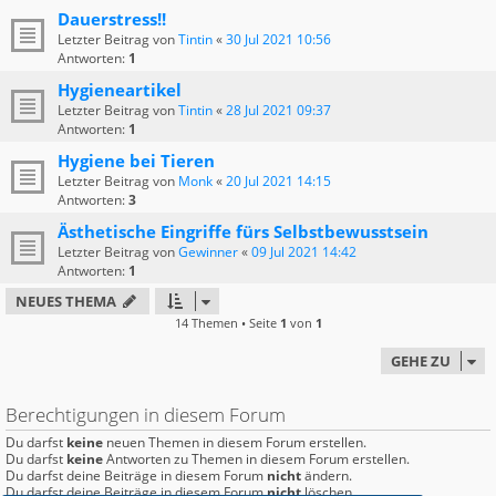
Dauerstress!!
Letzter Beitrag von
Tintin
«
30 Jul 2021 10:56
Antworten:
1
Hygieneartikel
Letzter Beitrag von
Tintin
«
28 Jul 2021 09:37
Antworten:
1
Hygiene bei Tieren
Letzter Beitrag von
Monk
«
20 Jul 2021 14:15
Antworten:
3
Ästhetische Eingriffe fürs Selbstbewusstsein
Letzter Beitrag von
Gewinner
«
09 Jul 2021 14:42
Antworten:
1
NEUES THEMA
14 Themen • Seite
1
von
1
GEHE ZU
Berechtigungen in diesem Forum
Du darfst
keine
neuen Themen in diesem Forum erstellen.
Du darfst
keine
Antworten zu Themen in diesem Forum erstellen.
Du darfst deine Beiträge in diesem Forum
nicht
ändern.
Du darfst deine Beiträge in diesem Forum
nicht
löschen.