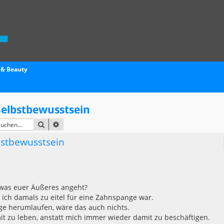
 & Beauty
 Selbstbewusstsein
SUCHE
ERWEITERTE SUCHE
lbstbewusstsein
 was euer Äußeres angeht?
l ich damals zu eitel für eine Zahnspange war.
ge herumlaufen, wäre das auch nichts.
it zu leben, anstatt mich immer wieder damit zu beschäftigen.