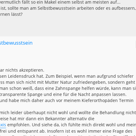
vermutlich fällt so ein Makel einem selbst am meisten auf...
st, sollte man am Selbstbewusstsein arbeiten oder es aufbessern,
rnen lässt?
bstbewusstsein
r nichts akzeptieren.
sen Leidensdruck hat. Zum Beispiel, wenn man aufgrund schiefer
s man sich nicht mit Mutter Natur zufriedengeben, sondern geht
 man schon weiß, dass eine Zahnspange helfen würde, kann man s
transparente Spange und eine für die Nacht anpassen lassen.
 und habe mich daher auch vor meinem Kieferorthopäden Termin
mich leider überhaupt nicht wohl und wollte die Behandlung nicht
ise hat mir dann ein Bekannter alternativ die
xis
empfohlen. Und siehe da, ich fühlte mich direkt wohl und mei
rei und entspannt ab. Insofern ist es wohl immer eine Frage des