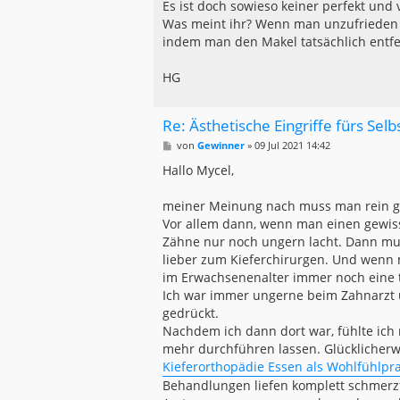
Es ist doch sowieso keiner perfekt und 
Was meint ihr? Wenn man unzufrieden i
indem man den Makel tatsächlich entfe
HG
Re: Ästhetische Eingriffe fürs Sel
B
von
Gewinner
»
09 Jul 2021 14:42
e
i
Hallo Mycel,
t
r
a
meiner Meinung nach muss man rein ga
g
Vor allem dann, wenn man einen gewis
Zähne nur noch ungern lacht. Dann mus
lieber zum Kieferchirurgen. Und wenn
im Erwachsenenalter immer noch eine 
Ich war immer ungerne beim Zahnarzt
gedrückt.
Nachdem ich dann dort war, fühlte ich 
mehr durchführen lassen. Glücklicherwe
Kieferorthopädie Essen als Wohlfühlpra
Behandlungen liefen komplett schmerzf