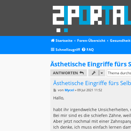
Startseite
Foren-Übersicht
Gesundheit
Schnellzugriff
FAQ
Ästhetische Eingriffe fürs
ANTWORTEN
Ästhetische Eingriffe fürs Se
B
von
Mycel
»
09 Jul 2021 11:52
e
i
Hallo,
t
r
a
habt ihr irgendwelche Unsicherheiten,
g
Bei mir sind es die schiefen Zähne, wei
Aber jetzt nochmal mit einer Zahnspan
Ich denke, ich muss einfach lernen dam