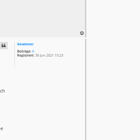
N
a
c
Gewinner
h
Beiträge:
6
o
Registriert:
30 Jun 2021 15:23
b
e
n
ich
ne