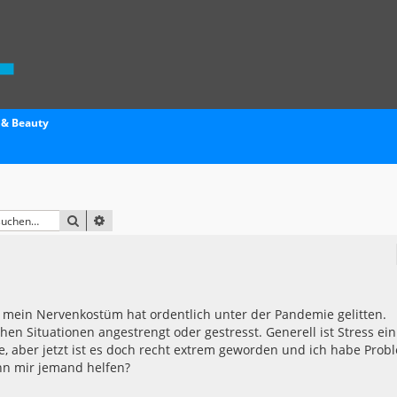
 & Beauty
SUCHE
ERWEITERTE SUCHE
er mein Nervenkostüm hat ordentlich unter der Pandemie gelitten.
ichen Situationen angestrengt oder gestresst. Generell ist Stress ein
, aber jetzt ist es doch recht extrem geworden und ich habe Prob
nn mir jemand helfen?