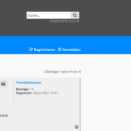
SUCHE
ERWEITERTE SUCHE
Registrieren
Anmelden
2 Beiträge • Seite
1
von
1
YvesSaintLaura
Beiträge:
13
Registriert:
28 Jul 2021 14:51
leme
N