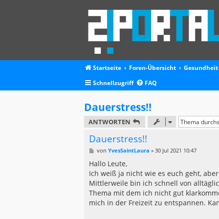
Startseite
Foren-Übersicht
Gesundheit
Schnellzugriff
FAQ
Dauerstress!!
ANTWORTEN
Dauerstress!!
B
von
YvesSaintLaura
»
30 Jul 2021 10:47
e
i
Hallo Leute,
t
Ich weiß ja nicht wie es euch geht, ab
r
a
Mittlerweile bin ich schnell von alltägl
g
Thema mit dem ich nicht gut klarkomme
mich in der Freizeit zu entspannen. Ka