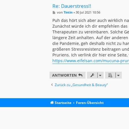
Re: Dauerstress!!
B
von
Tintin
»
30 Jul 2021 10:56
e
i
Puh das hört sich aber auch wirklich 
t
Zunächst würde ich dir empfehlen das 
r
a
Therapeuten zu vereinbaren. Solche Gef
g
längere Zeit anhalten. Auf der anderen 
die Pandemie, geh deshalb nicht zu hart
größeren Stressresistenz beitragen u
Pruriens. Ich verlink dir hier eine Seit
https://www.eifelsan.com/mucuna-pru
ANTWORTEN
Zurück zu „Gesundheit & Beauty“
Startseite
Foren-Übersicht