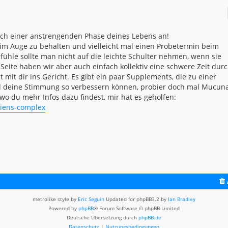
nach einer anstrengenden Phase deines Lebens an!
im Auge zu behalten und vielleicht mal einen Probetermin beim
ühle sollte man nicht auf die leichte Schulter nehmen, wenn sie
Seite haben wir aber auch einfach kollektiv eine schwere Zeit dur
 mit dir ins Gericht. Es gibt ein paar Supplements, die zu einer
nd deine Stimmung so verbessern können, probier doch mal Mucun
e, wo du mehr Infos dazu findest, mir hat es geholfen:
riens-complex
metrolike style by
Eric Seguin
Updated for phpBB3.2 by
Ian Bradley
Powered by
phpBB
® Forum Software © phpBB Limited
Deutsche Übersetzung durch
phpBB.de
Datenschutz
|
Nutzungsbedingungen