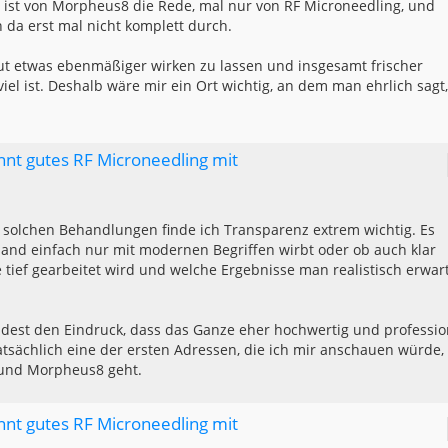
 ist von Morpheus8 die Rede, mal nur von RF Microneedling, und
 da erst mal nicht komplett durch.
ut etwas ebenmäßiger wirken zu lassen und insgesamt frischer
el ist. Deshalb wäre mir ein Ort wichtig, an dem man ehrlich sagt,
nnt gutes RF Microneedling mit
i solchen Behandlungen finde ich Transparenz extrem wichtig. Es
and einfach nur mit modernen Begriffen wirbt oder ob auch klar
e tief gearbeitet wird und welche Ergebnisse man realistisch erwar
ndest den Eindruck, dass das Ganze eher hochwertig und professio
 tatsächlich eine der ersten Adressen, die ich mir anschauen würde,
 und Morpheus8 geht.
nnt gutes RF Microneedling mit