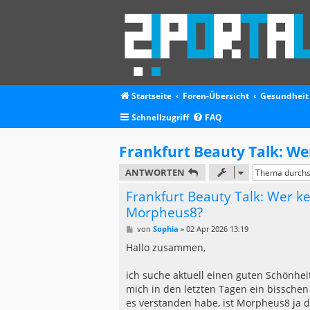
Startseite
Foren-Übersicht
Gesundheit
Schnellzugriff
FAQ
Frankfurt Beauty Talk: We
ANTWORTEN
Frankfurt Beauty Talk: Wer k
Morpheus8?
B
von
Sophia
»
02 Apr 2026 13:19
e
i
Hallo zusammen,
t
r
a
ich suche aktuell einen guten Schönheit
g
mich in den letzten Tagen ein bisschen
es verstanden habe, ist Morpheus8 ja 