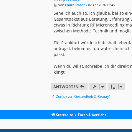
B
von
ClaireFraser
»
02 Apr 2026 13:45
e
i
Sehe ich auch so. Ich glaube, bei so e
t
Gesamtpaket aus Beratung, Erfahrung 
r
a
etwas in Richtung RF Microneedling ma
g
zwischen Methode, Technik und möglic
Für Frankfurt würde ich deshalb ebenf
anfragst, bekommst du wahrscheinlich 
passt.
Wenn du willst, schreibe ich dir direkt
klingt!
ANTWORTEN
Zurück zu „Gesundheit & Beauty“
Startseite
Foren-Übersicht