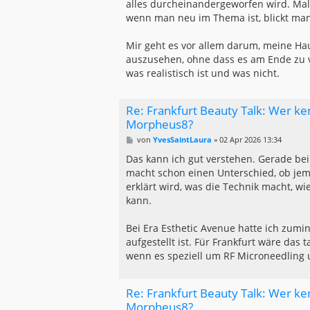
alles durcheinandergeworfen wird. Mal
r
a
wenn man neu im Thema ist, blickt man
g
Mir geht es vor allem darum, meine Ha
auszusehen, ohne dass es am Ende zu vi
was realistisch ist und was nicht.
Re: Frankfurt Beauty Talk: Wer ke
Morpheus8?
B
von
YvesSaintLaura
»
02 Apr 2026 13:34
e
i
Das kann ich gut verstehen. Gerade be
t
macht schon einen Unterschied, ob jem
r
a
erklärt wird, was die Technik macht, wi
g
kann.
Bei Era Esthetic Avenue hatte ich zumi
aufgestellt ist. Für Frankfurt wäre das
wenn es speziell um RF Microneedling
Re: Frankfurt Beauty Talk: Wer ke
Morpheus8?