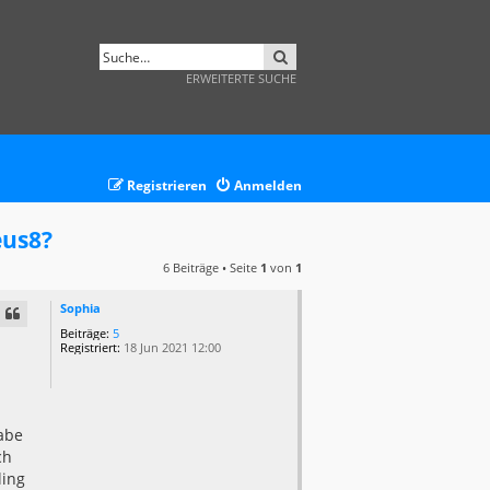
SUCHE
ERWEITERTE SUCHE
Registrieren
Anmelden
eus8?
6 Beiträge • Seite
1
von
1
Sophia
Beiträge:
5
Registriert:
18 Jun 2021 12:00
habe
ch
ling