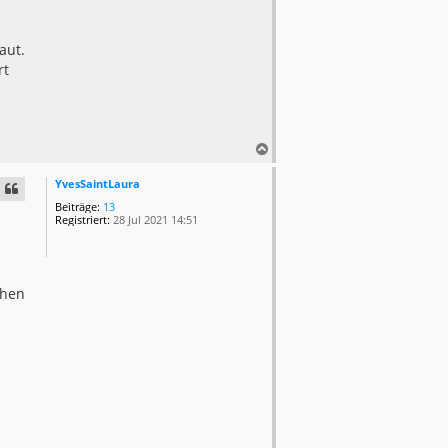
aut.
rt
N
a
c
YvesSaintLaura
h
Beiträge:
13
o
Registriert:
28 Jul 2021 14:51
b
e
n
chen