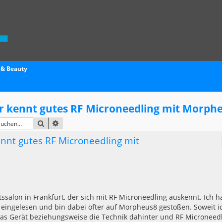
 & Beauty
r kennt gutes RF Microneedling mit Morph
SUCHE
ERWEITERTE SUCHE
ennt gutes RF Microneedling mit
ssalon in Frankfurt, der sich mit RF Microneedling auskennt. Ich 
 eingelesen und bin dabei öfter auf Morpheus8 gestoßen. Soweit i
das Gerät beziehungsweise die Technik dahinter und RF Microneed