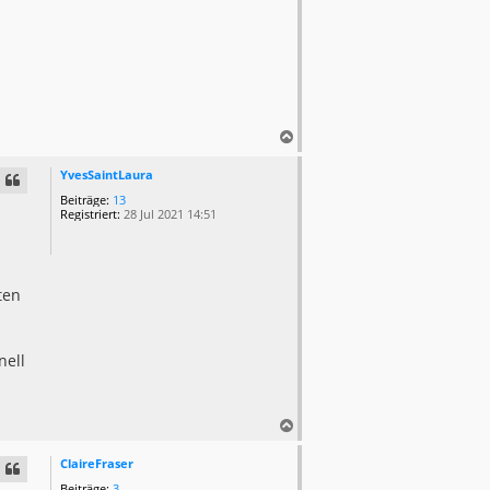
N
a
c
YvesSaintLaura
h
Beiträge:
13
o
Registriert:
28 Jul 2021 14:51
b
e
n
ten
nell
N
a
c
ClaireFraser
h
Beiträge:
3