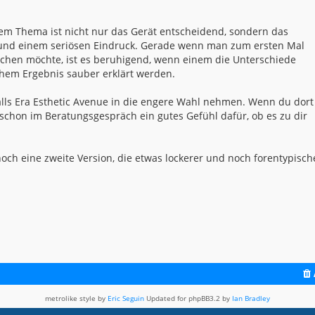
inem Thema ist nicht nur das Gerät entscheidend, sondern das
und einem seriösen Eindruck. Gerade wenn man zum ersten Mal
chen möchte, ist es beruhigend, wenn einem die Unterschiede
hem Ergebnis sauber erklärt werden.
alls Era Esthetic Avenue in die engere Wahl nehmen. Wenn du dort
schon im Beratungsgespräch ein gutes Gefühl dafür, ob es zu dir
 noch eine zweite Version, die etwas lockerer und noch forentypisch
metrolike style by
Eric Seguin
Updated for phpBB3.2 by
Ian Bradley
Powered by
phpBB
® Forum Software © phpBB Limited