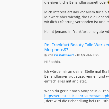
die eigentliche Behandlungsmethode.
Mich interessiert das vor allem für ein
Mir wäre aber wichtig, dass die Behand
wirklich Erfahrung vorhanden ist und m
Kennt jemand in Frankfurt eine gute Ad
Re: Frankfurt Beauty Talk: Wer ke
Morpheus8?
B
von
YvesSaintLaura
»
02 Apr 2026 13:25
e
i
Hi Sophia,
t
r
a
ich würde mir an deiner Stelle mal Era
g
Behandlungen gut auszukennen und wirke
einfach alles mit anbietet.
Wenn du gezielt nach Morpheus 8 Frankf
https://eraesthetic.de/treatment/morphe
, dort wird die Behandlung bei Era Esth