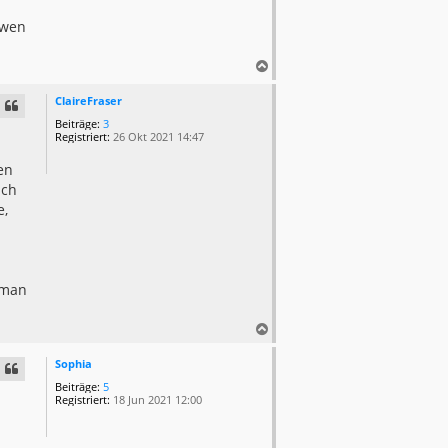
 wen
N
a
c
ClaireFraser
h
Beiträge:
3
o
Registriert:
26 Okt 2021 14:47
b
e
en
n
ich
e,
 man
N
a
c
Sophia
h
Beiträge:
5
o
Registriert:
18 Jun 2021 12:00
b
e
n