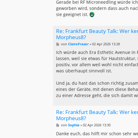
Gerade bei RF Microneedling würde ich 
geworben wird, sondern dass auch nachv
sie geeignet ist.
Re: Frankfurt Beauty Talk: Wer ke
Morpheus8?
B
von
ClaireFraser
»
02 Apr 2026 13:28
e
i
Ich würde auch Era Esthetic Avenue in 
t
lassen, weil sie etwas für Hautstruktur
r
a
positiv, vor allem weil wohl nicht einf
g
was überhaupt sinnvoll ist.
Und ja, du hast das schon richtig zus
eines der Geräte, mit denen diese Beha
zu einer Adresse geht, die sich damit w
Re: Frankfurt Beauty Talk: Wer ke
Morpheus8?
B
von
Sophia
»
02 Apr 2026 13:30
e
i
Danke euch, das hilft mir schon sehr we
t