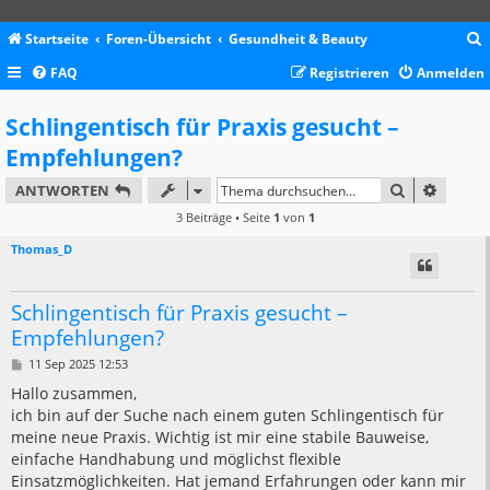
Startseite
Foren-Übersicht
Gesundheit & Beauty
FAQ
Registrieren
Anmelden
c
Schlingentisch für Praxis gesucht –
Empfehlungen?
SUCHE
ERWEIT
ANTWORTEN
3 Beiträge • Seite
1
von
1
Thomas_D
Schlingentisch für Praxis gesucht –
Empfehlungen?
B
11 Sep 2025 12:53
e
i
Hallo zusammen,
t
ich bin auf der Suche nach einem guten Schlingentisch für
r
a
meine neue Praxis. Wichtig ist mir eine stabile Bauweise,
g
einfache Handhabung und möglichst flexible
Einsatzmöglichkeiten. Hat jemand Erfahrungen oder kann mir