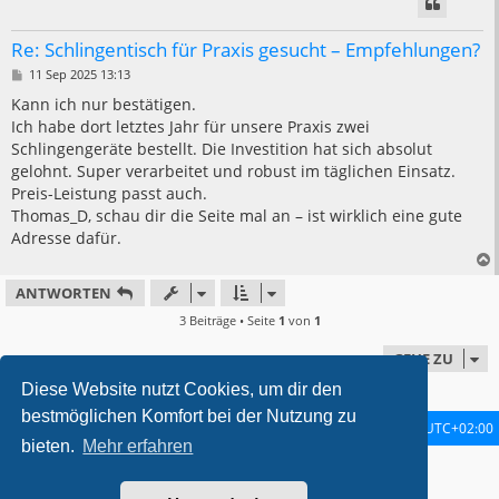
Re: Schlingentisch für Praxis gesucht – Empfehlungen?
B
11 Sep 2025 13:13
e
i
Kann ich nur bestätigen.
t
Ich habe dort letztes Jahr für unsere Praxis zwei
r
a
Schlingengeräte bestellt. Die Investition hat sich absolut
g
gelohnt. Super verarbeitet und robust im täglichen Einsatz.
Preis-Leistung passt auch.
Thomas_D, schau dir die Seite mal an – ist wirklich eine gute
Adresse dafür.
ANTWORTEN
3 Beiträge • Seite
1
von
1
GEHE ZU
Diese Website nutzt Cookies, um dir den
bestmöglichen Komfort bei der Nutzung zu
Startseite
Foren-Übersicht
Alle Zeiten sind
UTC+02:00
bieten.
Mehr erfahren
metrolike style by
Eric Seguin
Updated for phpBB3.2 by
Ian Bradley
Powered by
phpBB
® Forum Software © phpBB Limited