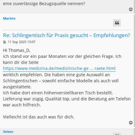
eine zuverlässige Bezugsquelle nennen?
Marten
Re: Schlingentisch für Praxis gesucht – Empfehlungen?
B
11 Sep 2025 13:07
e
i
Hi Thomas_D,
t
ich stand vor ein paar Monaten vor der gleichen Frage. Ich
r
a
kann dir die Seite
g
https://www.medizina.de/medizinische-ge ... raete.html
wirklich empfehlen. Die haben eine gute Auswahl an
Schlingentischen – sowohl einfache Modelle als auch voll
ausgestattete.
Ich habe dort einen höhenverstellbaren Tisch bestellt.
Lieferung war zügig, Qualität top, und die Beratung am Telefon
war auch hilfreich.
Vielleicht ist das auch was für dich.
Velver