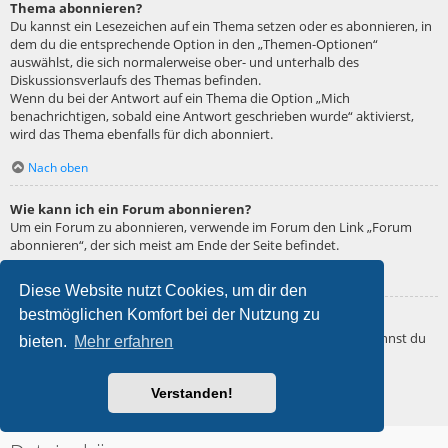
Thema abonnieren?
Du kannst ein Lesezeichen auf ein Thema setzen oder es abonnieren, in
dem du die entsprechende Option in den „Themen-Optionen“
auswählst, die sich normalerweise ober- und unterhalb des
Diskussionsverlaufs des Themas befinden.
Wenn du bei der Antwort auf ein Thema die Option „Mich
benachrichtigen, sobald eine Antwort geschrieben wurde“ aktivierst,
wird das Thema ebenfalls für dich abonniert.
Nach oben
Wie kann ich ein Forum abonnieren?
Um ein Forum zu abonnieren, verwende im Forum den Link „Forum
abonnieren“, der sich meist am Ende der Seite befindet.
Nach oben
Diese Website nutzt Cookies, um dir den
bestmöglichen Komfort bei der Nutzung zu
Wie deaktiviere ich meine Abonnements?
Wenn du mehrere Abonnements deaktivieren möchtest, so kannst du
bieten.
Mehr erfahren
dies im persönlichen Bereich unter „Einstieg“ – „Abonnements
verwalten“ machen.
Verstanden!
Nach oben