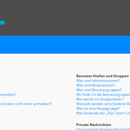
Benutzer-Stufen und Gruppen
Was sind Administratoren?
Was sind Moderatoren?
Was sind Benutzergruppen?
 anmelden!
Wo finde ich die Benutzergruppen
Wie werde ich Gruppenleiter?
n mich aber nicht mehr anmelden?!
Weshalb werden verschiedene Be
Was ist eine Hauptgruppe?
Was bedeutet der „Das Team“-Link
Private Nachrichten
Ich kann keine Privaten Nachrich