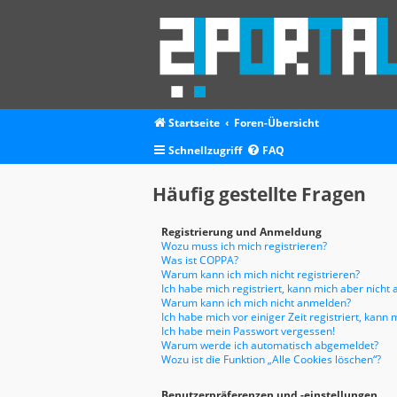
Startseite
Foren-Übersicht
Schnellzugriff
FAQ
Häufig gestellte Fragen
Registrierung und Anmeldung
Wozu muss ich mich registrieren?
Was ist COPPA?
Warum kann ich mich nicht registrieren?
Ich habe mich registriert, kann mich aber nicht
Warum kann ich mich nicht anmelden?
Ich habe mich vor einiger Zeit registriert, kan
Ich habe mein Passwort vergessen!
Warum werde ich automatisch abgemeldet?
Wozu ist die Funktion „Alle Cookies löschen“?
Benutzerpräferenzen und -einstellungen