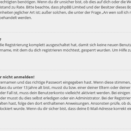
htigten benötigen. Wenn du dir unsicher bist, ob dies auf dich oder die Web
 Beistand zu Rate. Bitte beachte, dass phpBB Limited und der Besitzer diese
nheiten jeglicher Art ist; außer solchen, die unter der Frage „An wen soll ic
 behandelt werden.
?
 die Registrierung komplett ausgeschaltet hat, damit sich keine neuen Ben
ername, mit dem du dich registrieren möchtest, gesperrt wurden. Um Hilfe z
er nicht anmelden!
tzernamen und das richtige Passwort eingegeben hast. Wenn diese stimmen,
dass du unter 13 Jahre alt bist, musst du bzw. einer deiner Eltern oder dei
 der Fall ist, muss dein Benutzerkonto vielleicht aktiviert werden. Bei eini
der musst du dies selbst erledigen oder ein Administrator. Bei der Registrier
halten hast, folge den dort enthaltenen Anweisungen. Ansonsten prüfe, ob d
lockiert wurde. Wenn du dir sicher bist, dass deine E-Mail-Adresse korrekt