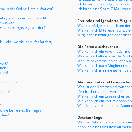
Ich bekomme ständig unerwünsch
e in der Online-Liste auftaucht?
Ich habe eine Spam-E-Mail von e
enuhr geht immer noch falsch!
Freunde und ignorierte Mitgli
r Auswahl!
Wozu benötige ich die Listen der
tzernamen angezeigt werden?
Wie kann ich Mitglieder zur Liste
Mitglieder hinzufügen oder diese
 klicke, werde ich aufgefordert,
Die Foren durchsuchen
Wie kann ich ein Forum oder me
Weshalb erhalte ich bei der Such
Warum bekomme ich bei der Such
wort?
Wie kann ich nach Mitgliedern s
chen?
Wie kann ich meine eigenen Bei
ügen?
 erstellen?
Abonnements und Lesezeiche
Was ist der Unterschied zwisch
eifen?
für ein Thema oder Forum?
Wie kann ich ein Lesezeichen au
Wie kann ich ein Forum abonnier
?
Wie deaktiviere ich meine Abon
Schreiben eines Beitrags?
rden?
Dateianhänge
Welche Dateianhänge sind in die
Kann ich eine Übersicht all mein