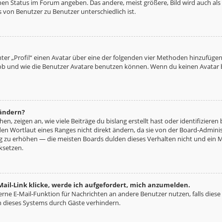
nen Status im Forum angeben. Das andere, meist größere, Bild wird auch als „
s von Benutzer zu Benutzer unterschiedlich ist.
ter „Profil“ einen Avatar über eine der folgenden vier Methoden hinzufügen
b und wie die Benutzer Avatare benutzen können. Wenn du keinen Avatar be
 ändern?
n, zeigen an, wie viele Beiträge du bislang erstellt hast oder identifizie
n Wortlaut eines Ranges nicht direkt ändern, da sie von der Board-Administ
ng zu erhöhen — die meisten Boards dulden dieses Verhalten nicht und ein 
ksetzen.
ail-Link klicke, werde ich aufgefordert, mich anzumelden.
terne E-Mail-Funktion für Nachrichten an andere Benutzer nutzen, falls diese
 dieses Systems durch Gäste verhindern.