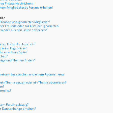
te Private Nachrichten!
inem Mitglied dieses Forums erhalten!
eder
 Freunde und ignorierten Mitglieder?
 der Freunde oder zur Liste der ignorierten
 wieder aus den Listen entfernen?
hrere Foren durchsuchen?
e keine Ergebnisse?
e eine leere Seite?
uchen?
träge und Themen finden?
n
en einem Lesezeichen und einem Abonnements
f ein Thema setzen oder ein Thema abonnieren?
en?
nements?
sem Forum zulässig?
er Dateianhänge erhalten?