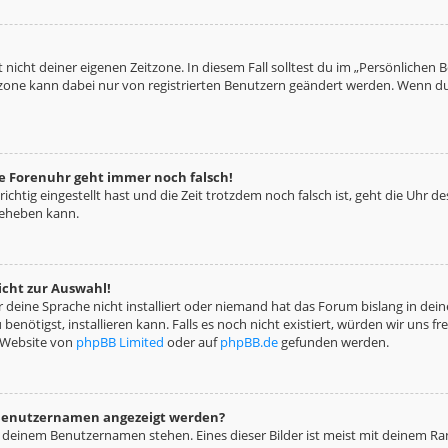
 nicht deiner eigenen Zeitzone. In diesem Fall solltest du im „Persönlichen 
eitzone kann dabei nur von registrierten Benutzern geändert werden. Wenn du no
die Forenuhr geht immer noch falsch!
richtig eingestellt hast und die Zeit trotzdem noch falsch ist, geht die Uhr d
beheben kann.
icht zur Auswahl!
deine Sprache nicht installiert oder niemand hat das Forum bislang in deine
benötigst, installieren kann. Falls es noch nicht existiert, würden wir uns 
 Website von
phpBB Limited
oder auf
phpBB.de
gefunden werden.
m Benutzernamen angezeigt werden?
i deinem Benutzernamen stehen. Eines dieser Bilder ist meist mit deinem Ran