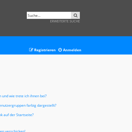
SUCHE
ERWEITERTE SUCHE
Registrieren
Anmelden
 und wie trete ich ihnen bei?
nutzergruppen farbig dargestellt?
 auf der Startseite?
ten verschicken!