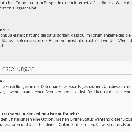
tlichen Computer, zum Beispiel in einem Internetcafé, befindest. Wenn die
ration ausgeschaltet.
hen“?
ie phpBB erstellt hat und die dafür sorgen, dass du im Forum angemeldet bl
“-Status – sofern sie von der Board-Administration aktiviert wurden. Wenn
cht.
instellungen
n?
eine Einstellungen in der Datenbank des Boards gespeichert. Um diese zu änd
zeigt, wenn du auf deinen Benutzernamen klickst. Dort kannst du alle deine
utzername in der Online-Liste auftaucht?
n den Einstellungen eine Option „Meinen Online-Status während dieser Sitz
oderatoren und du selbst deinen Online-Status sehen. Du wirst dann als un