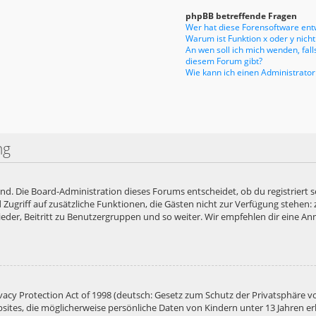
phpBB betreffende Fragen
Wer hat diese Forensoftware entw
Warum ist Funktion x oder y nicht
An wen soll ich mich wenden, fal
diesem Forum gibt?
Wie kann ich einen Administrator
ng
end. Die Board-Administration dieses Forums entscheidet, ob du registriert s
ied Zugriff auf zusätzliche Funktionen, die Gästen nicht zur Verfügung stehen:
der, Beitritt zu Benutzergruppen und so weiter. Wir empfehlen dir eine Anme
acy Protection Act of 1998 (deutsch: Gesetz zum Schutz der Privatsphäre vo
bsites, die möglicherweise persönliche Daten von Kindern unter 13 Jahren e