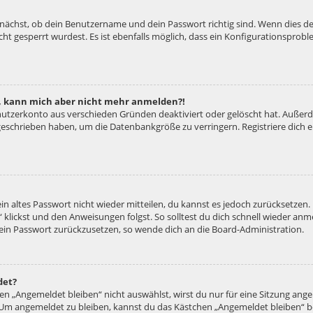
unächst, ob dein Benutzername und dein Passwort richtig sind. Wenn dies der
ht gesperrt wurdest. Es ist ebenfalls möglich, dass ein Konfigurationsproble
rt, kann mich aber nicht mehr anmelden?!
enutzerkonto aus verschieden Gründen deaktiviert oder gelöscht hat. Außer
e geschrieben haben, um die Datenbankgröße zu verringern. Registriere dich
ein altes Passwort nicht wieder mitteilen, du kannst es jedoch zurücksetzen
 klickst und den Anweisungen folgst. So solltest du dich schnell wieder an
 dein Passwort zurückzusetzen, so wende dich an die Board-Administration.
det?
 „Angemeldet bleiben“ nicht auswählst, wirst du nur für eine Sitzung ang
 Um angemeldet zu bleiben, kannst du das Kästchen „Angemeldet bleiben“ b