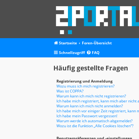
Startseite
Foren-Übersicht
Schnellzugriff
FAQ
Häufig gestellte Fragen
Registrierung und Anmeldung
Wozu muss ich mich registrieren?
Was ist COPPA?
Warum kann ich mich nicht registrieren?
Ich habe mich registriert, kann mich aber nicht
Warum kann ich mich nicht anmelden?
Ich habe mich vor einiger Zeit registriert, kan
Ich habe mein Passwort vergessen!
Warum werde ich automatisch abgemeldet?
Wozu ist die Funktion „Alle Cookies löschen“?
Benutzerpräferenzen und -einstellungen