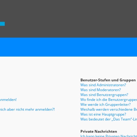
Benutzer-Stufen und Gruppen
Was sind Administratoren?
Was sind Moderatoren?
Was sind Benutzergruppen?
 anmelden!
Wo finde ich die Benutzergruppen
Wie werde ich Gruppenleiter?
n mich aber nicht mehr anmelden?!
Weshalb werden verschiedene Be
Was ist eine Hauptgruppe?
Was bedeutet der „Das Team“-Link
Private Nachrichten
Ich kann keine Privaten Nachrich