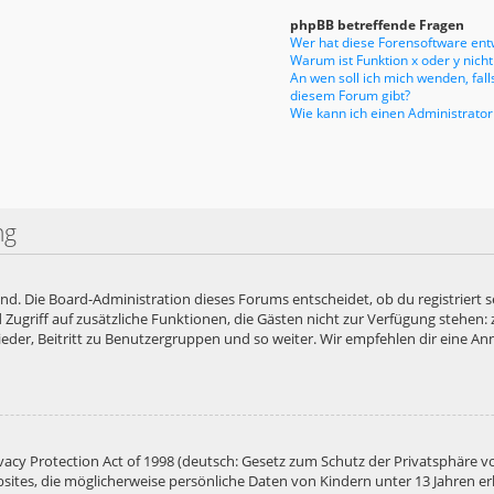
phpBB betreffende Fragen
Wer hat diese Forensoftware entw
Warum ist Funktion x oder y nicht
An wen soll ich mich wenden, fal
diesem Forum gibt?
Wie kann ich einen Administrator
ng
end. Die Board-Administration dieses Forums entscheidet, ob du registriert s
ied Zugriff auf zusätzliche Funktionen, die Gästen nicht zur Verfügung stehen:
der, Beitritt zu Benutzergruppen und so weiter. Wir empfehlen dir eine Anme
acy Protection Act of 1998 (deutsch: Gesetz zum Schutz der Privatsphäre vo
bsites, die möglicherweise persönliche Daten von Kindern unter 13 Jahren e