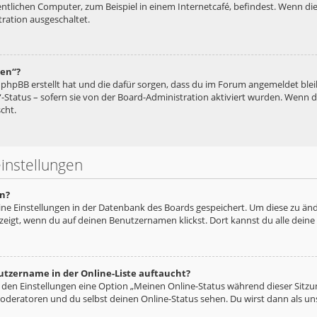
tlichen Computer, zum Beispiel in einem Internetcafé, befindest. Wenn die
ration ausgeschaltet.
hen“?
ie phpBB erstellt hat und die dafür sorgen, dass du im Forum angemeldet bl
“-Status – sofern sie von der Board-Administration aktiviert wurden. Wenn
cht.
instellungen
n?
eine Einstellungen in der Datenbank des Boards gespeichert. Um diese zu änd
zeigt, wenn du auf deinen Benutzernamen klickst. Dort kannst du alle deine
utzername in der Online-Liste auftaucht?
n den Einstellungen eine Option „Meinen Online-Status während dieser Sitz
oderatoren und du selbst deinen Online-Status sehen. Du wirst dann als un