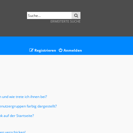
SUCHE
ERWEITERTE SUCHE
Registrieren
Anmelden
 und wie trete ich ihnen bei?
nutzergruppen farbig dargestellt?
 auf der Startseite?
ten verschicken!