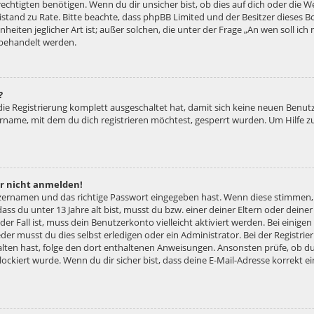
htigten benötigen. Wenn du dir unsicher bist, ob dies auf dich oder die Web
 Beistand zu Rate. Bitte beachte, dass phpBB Limited und der Besitzer diese
nheiten jeglicher Art ist; außer solchen, die unter der Frage „An wen soll ic
 behandelt werden.
?
 die Registrierung komplett ausgeschaltet hat, damit sich keine neuen Ben
ername, mit dem du dich registrieren möchtest, gesperrt wurden. Um Hilfe z
er nicht anmelden!
tzernamen und das richtige Passwort eingegeben hast. Wenn diese stimmen,
dass du unter 13 Jahre alt bist, musst du bzw. einer deiner Eltern oder dei
 der Fall ist, muss dein Benutzerkonto vielleicht aktiviert werden. Bei eini
der musst du dies selbst erledigen oder ein Administrator. Bei der Registrier
halten hast, folge den dort enthaltenen Anweisungen. Ansonsten prüfe, ob d
lockiert wurde. Wenn du dir sicher bist, dass deine E-Mail-Adresse korrekt