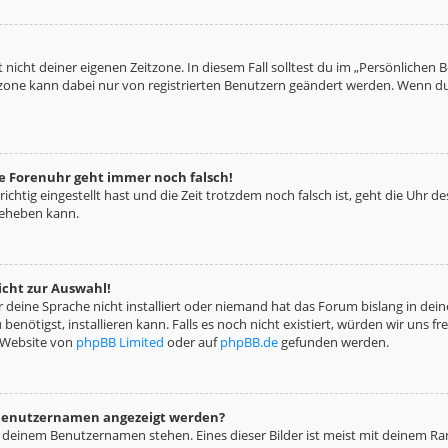
 nicht deiner eigenen Zeitzone. In diesem Fall solltest du im „Persönlichen 
eitzone kann dabei nur von registrierten Benutzern geändert werden. Wenn du no
die Forenuhr geht immer noch falsch!
richtig eingestellt hast und die Zeit trotzdem noch falsch ist, geht die Uhr d
beheben kann.
icht zur Auswahl!
deine Sprache nicht installiert oder niemand hat das Forum bislang in deine
benötigst, installieren kann. Falls es noch nicht existiert, würden wir uns 
 Website von
phpBB Limited
oder auf
phpBB.de
gefunden werden.
m Benutzernamen angezeigt werden?
i deinem Benutzernamen stehen. Eines dieser Bilder ist meist mit deinem Ran