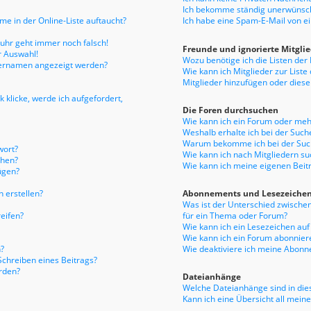
Ich bekomme ständig unerwünsch
e in der Online-Liste auftaucht?
Ich habe eine Spam-E-Mail von e
enuhr geht immer noch falsch!
Freunde und ignorierte Mitgli
r Auswahl!
Wozu benötige ich die Listen der
tzernamen angezeigt werden?
Wie kann ich Mitglieder zur Liste
Mitglieder hinzufügen oder diese
 klicke, werde ich aufgefordert,
Die Foren durchsuchen
Wie kann ich ein Forum oder me
Weshalb erhalte ich bei der Such
Warum bekomme ich bei der Such
wort?
Wie kann ich nach Mitgliedern s
chen?
Wie kann ich meine eigenen Bei
ügen?
 erstellen?
Abonnements und Lesezeiche
Was ist der Unterschied zwisch
eifen?
für ein Thema oder Forum?
Wie kann ich ein Lesezeichen au
Wie kann ich ein Forum abonnier
?
Wie deaktiviere ich meine Abon
Schreiben eines Beitrags?
rden?
Dateianhänge
Welche Dateianhänge sind in die
Kann ich eine Übersicht all mein