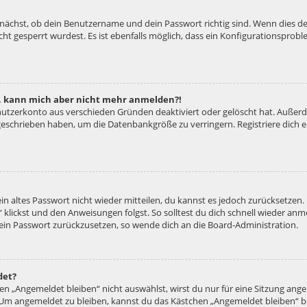
unächst, ob dein Benutzername und dein Passwort richtig sind. Wenn dies der
ht gesperrt wurdest. Es ist ebenfalls möglich, dass ein Konfigurationsproble
rt, kann mich aber nicht mehr anmelden?!
enutzerkonto aus verschieden Gründen deaktiviert oder gelöscht hat. Außer
e geschrieben haben, um die Datenbankgröße zu verringern. Registriere dich
ein altes Passwort nicht wieder mitteilen, du kannst es jedoch zurücksetzen
 klickst und den Anweisungen folgst. So solltest du dich schnell wieder an
 dein Passwort zurückzusetzen, so wende dich an die Board-Administration.
det?
 „Angemeldet bleiben“ nicht auswählst, wirst du nur für eine Sitzung ang
 Um angemeldet zu bleiben, kannst du das Kästchen „Angemeldet bleiben“ b