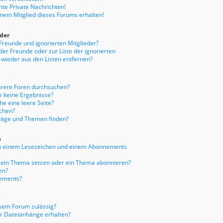
te Private Nachrichten!
inem Mitglied dieses Forums erhalten!
eder
 Freunde und ignorierten Mitglieder?
 der Freunde oder zur Liste der ignorierten
 wieder aus den Listen entfernen?
hrere Foren durchsuchen?
e keine Ergebnisse?
e eine leere Seite?
uchen?
träge und Themen finden?
n
en einem Lesezeichen und einem Abonnements
f ein Thema setzen oder ein Thema abonnieren?
en?
nements?
sem Forum zulässig?
er Dateianhänge erhalten?