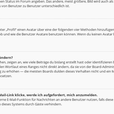
nen Status im Forum angeben. Das andere, meist größere, Bild wird auch als „
s von Benutzer zu Benutzer unterschiedlich ist.
ter „Profil“ einen Avatar über eine der folgenden vier Methoden hinzufügen
b und wie die Benutzer Avatare benutzen können. Wenn du keinen Avatar be
 ändern?
n, zeigen an, wie viele Beiträge du bislang erstellt hast oder identifizie
n Wortlaut eines Ranges nicht direkt ändern, da sie von der Board-Administ
ng zu erhöhen — die meisten Boards dulden dieses Verhalten nicht und ein 
ksetzen.
ail-Link klicke, werde ich aufgefordert, mich anzumelden.
terne E-Mail-Funktion für Nachrichten an andere Benutzer nutzen, falls diese
 dieses Systems durch Gäste verhindern.