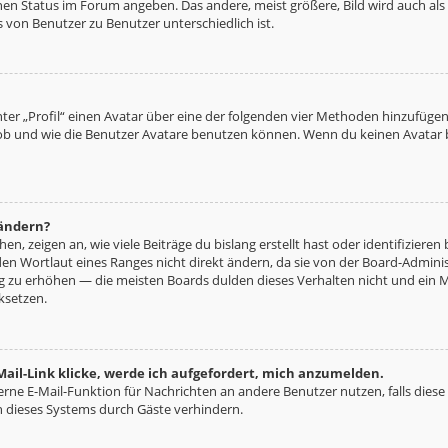
nen Status im Forum angeben. Das andere, meist größere, Bild wird auch als „
s von Benutzer zu Benutzer unterschiedlich ist.
ter „Profil“ einen Avatar über eine der folgenden vier Methoden hinzufügen
b und wie die Benutzer Avatare benutzen können. Wenn du keinen Avatar be
 ändern?
n, zeigen an, wie viele Beiträge du bislang erstellt hast oder identifizie
n Wortlaut eines Ranges nicht direkt ändern, da sie von der Board-Administ
ng zu erhöhen — die meisten Boards dulden dieses Verhalten nicht und ein 
ksetzen.
ail-Link klicke, werde ich aufgefordert, mich anzumelden.
terne E-Mail-Funktion für Nachrichten an andere Benutzer nutzen, falls diese
 dieses Systems durch Gäste verhindern.