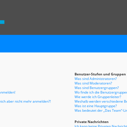
Benutzer-Stufen und Gruppen
Was sind Administratoren?
Was sind Moderatoren?
Was sind Benutzergruppen?
 anmelden!
Wo finde ich die Benutzergruppen
Wie werde ich Gruppenleiter?
n mich aber nicht mehr anmelden?!
Weshalb werden verschiedene Be
Was ist eine Hauptgruppe?
Was bedeutet der „Das Team“-Link
Private Nachrichten
Ich kann keine Privaten Nachrich