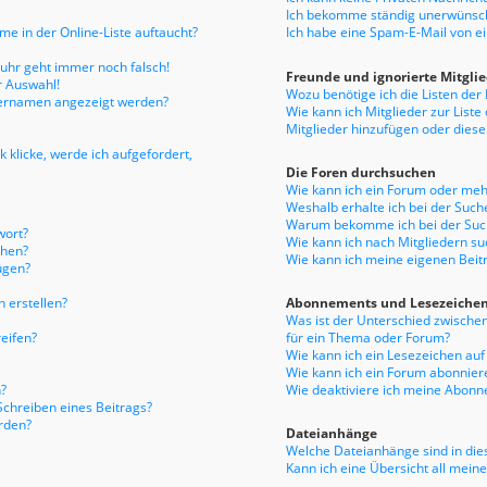
Ich bekomme ständig unerwünsch
e in der Online-Liste auftaucht?
Ich habe eine Spam-E-Mail von e
enuhr geht immer noch falsch!
Freunde und ignorierte Mitgli
r Auswahl!
Wozu benötige ich die Listen der
tzernamen angezeigt werden?
Wie kann ich Mitglieder zur Liste
Mitglieder hinzufügen oder diese
 klicke, werde ich aufgefordert,
Die Foren durchsuchen
Wie kann ich ein Forum oder me
Weshalb erhalte ich bei der Such
Warum bekomme ich bei der Such
wort?
Wie kann ich nach Mitgliedern s
chen?
Wie kann ich meine eigenen Bei
ügen?
 erstellen?
Abonnements und Lesezeiche
Was ist der Unterschied zwisch
eifen?
für ein Thema oder Forum?
Wie kann ich ein Lesezeichen au
Wie kann ich ein Forum abonnier
?
Wie deaktiviere ich meine Abon
Schreiben eines Beitrags?
rden?
Dateianhänge
Welche Dateianhänge sind in die
Kann ich eine Übersicht all mein