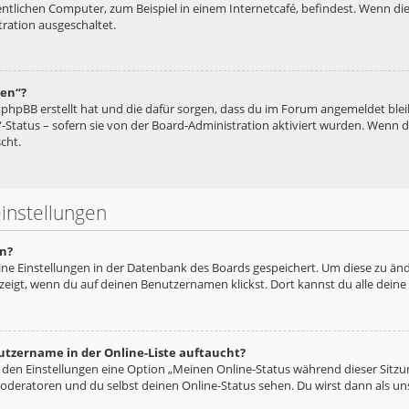
tlichen Computer, zum Beispiel in einem Internetcafé, befindest. Wenn die
ration ausgeschaltet.
hen“?
ie phpBB erstellt hat und die dafür sorgen, dass du im Forum angemeldet bl
“-Status – sofern sie von der Board-Administration aktiviert wurden. Wenn
cht.
instellungen
n?
eine Einstellungen in der Datenbank des Boards gespeichert. Um diese zu änd
zeigt, wenn du auf deinen Benutzernamen klickst. Dort kannst du alle deine
utzername in der Online-Liste auftaucht?
n den Einstellungen eine Option „Meinen Online-Status während dieser Sitz
oderatoren und du selbst deinen Online-Status sehen. Du wirst dann als un