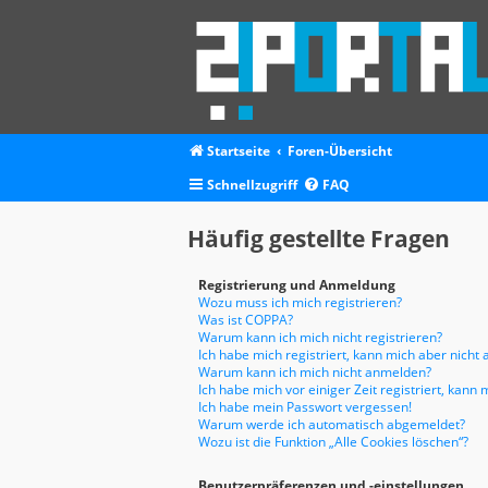
Startseite
Foren-Übersicht
Schnellzugriff
FAQ
Häufig gestellte Fragen
Registrierung und Anmeldung
Wozu muss ich mich registrieren?
Was ist COPPA?
Warum kann ich mich nicht registrieren?
Ich habe mich registriert, kann mich aber nicht
Warum kann ich mich nicht anmelden?
Ich habe mich vor einiger Zeit registriert, kan
Ich habe mein Passwort vergessen!
Warum werde ich automatisch abgemeldet?
Wozu ist die Funktion „Alle Cookies löschen“?
Benutzerpräferenzen und -einstellungen