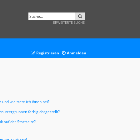
SUCHE
ERWEITERTE SUCHE
Registrieren
Anmelden
 und wie trete ich ihnen bei?
nutzergruppen farbig dargestellt?
 auf der Startseite?
ten verschicken!