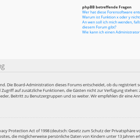
phpBB betreffende Fragen
Wer hat diese Forensoftware entw
Warum ist Funktion x oder y nicht
An wen soll ich mich wenden, fal
diesem Forum gibt?
Wie kann ich einen Administrator
ng
end. Die Board-Administration dieses Forums entscheidet, ob du registriert s
ied Zugriff auf zusätzliche Funktionen, die Gästen nicht zur Verfügung stehen:
der, Beitritt zu Benutzergruppen und so weiter. Wir empfehlen dir eine Anme
acy Protection Act of 1998 (deutsch: Gesetz zum Schutz der Privatsphäre vo
bsites, die möglicherweise persönliche Daten von Kindern unter 13 Jahren e