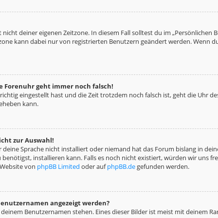
 nicht deiner eigenen Zeitzone. In diesem Fall solltest du im „Persönlichen 
eitzone kann dabei nur von registrierten Benutzern geändert werden. Wenn du no
die Forenuhr geht immer noch falsch!
richtig eingestellt hast und die Zeit trotzdem noch falsch ist, geht die Uhr d
beheben kann.
icht zur Auswahl!
deine Sprache nicht installiert oder niemand hat das Forum bislang in deine
benötigst, installieren kann. Falls es noch nicht existiert, würden wir uns 
 Website von
phpBB Limited
oder auf
phpBB.de
gefunden werden.
m Benutzernamen angezeigt werden?
i deinem Benutzernamen stehen. Eines dieser Bilder ist meist mit deinem Ran