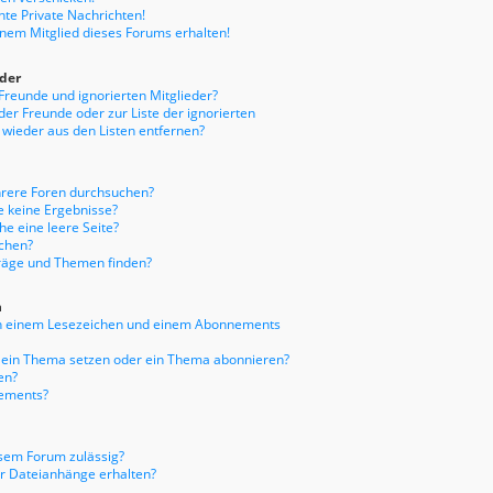
te Private Nachrichten!
inem Mitglied dieses Forums erhalten!
eder
 Freunde und ignorierten Mitglieder?
 der Freunde oder zur Liste der ignorierten
 wieder aus den Listen entfernen?
hrere Foren durchsuchen?
e keine Ergebnisse?
e eine leere Seite?
uchen?
träge und Themen finden?
n
en einem Lesezeichen und einem Abonnements
f ein Thema setzen oder ein Thema abonnieren?
en?
nements?
sem Forum zulässig?
er Dateianhänge erhalten?