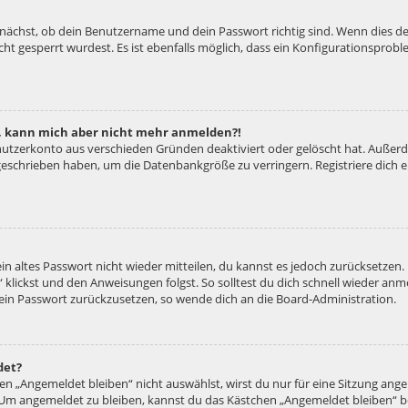
unächst, ob dein Benutzername und dein Passwort richtig sind. Wenn dies der
ht gesperrt wurdest. Es ist ebenfalls möglich, dass ein Konfigurationsproble
rt, kann mich aber nicht mehr anmelden?!
enutzerkonto aus verschieden Gründen deaktiviert oder gelöscht hat. Außer
e geschrieben haben, um die Datenbankgröße zu verringern. Registriere dich
ein altes Passwort nicht wieder mitteilen, du kannst es jedoch zurücksetzen
 klickst und den Anweisungen folgst. So solltest du dich schnell wieder an
 dein Passwort zurückzusetzen, so wende dich an die Board-Administration.
det?
 „Angemeldet bleiben“ nicht auswählst, wirst du nur für eine Sitzung ang
 Um angemeldet zu bleiben, kannst du das Kästchen „Angemeldet bleiben“ b