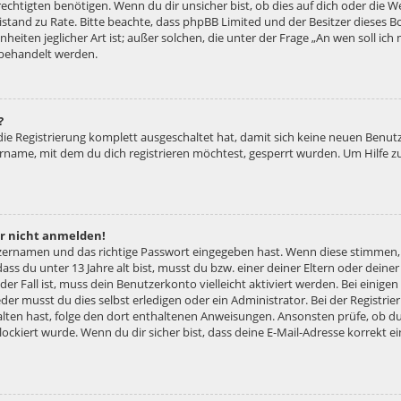
htigten benötigen. Wenn du dir unsicher bist, ob dies auf dich oder die Web
 Beistand zu Rate. Bitte beachte, dass phpBB Limited und der Besitzer diese
nheiten jeglicher Art ist; außer solchen, die unter der Frage „An wen soll ic
 behandelt werden.
?
 die Registrierung komplett ausgeschaltet hat, damit sich keine neuen Ben
ername, mit dem du dich registrieren möchtest, gesperrt wurden. Um Hilfe z
er nicht anmelden!
tzernamen und das richtige Passwort eingegeben hast. Wenn diese stimmen,
dass du unter 13 Jahre alt bist, musst du bzw. einer deiner Eltern oder dei
 der Fall ist, muss dein Benutzerkonto vielleicht aktiviert werden. Bei eini
der musst du dies selbst erledigen oder ein Administrator. Bei der Registrier
halten hast, folge den dort enthaltenen Anweisungen. Ansonsten prüfe, ob d
lockiert wurde. Wenn du dir sicher bist, dass deine E-Mail-Adresse korrekt