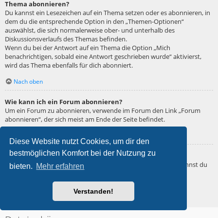
Thema abonnieren?
Du kannst ein Lesezeichen auf ein Thema setzen oder es abonnieren, in
dem du die entsprechende Option in den „Themen-Optionen“
auswählst, die sich normalerweise ober- und unterhalb des
Diskussionsverlaufs des Themas befinden.
Wenn du bei der Antwort auf ein Thema die Option „Mich
benachrichtigen, sobald eine Antwort geschrieben wurde“ aktivierst,
wird das Thema ebenfalls für dich abonniert.
Nach oben
Wie kann ich ein Forum abonnieren?
Um ein Forum zu abonnieren, verwende im Forum den Link „Forum
abonnieren“, der sich meist am Ende der Seite befindet.
Nach oben
Diese Website nutzt Cookies, um dir den
bestmöglichen Komfort bei der Nutzung zu
Wie deaktiviere ich meine Abonnements?
Wenn du mehrere Abonnements deaktivieren möchtest, so kannst du
bieten.
Mehr erfahren
dies im persönlichen Bereich unter „Einstieg“ – „Abonnements
verwalten“ machen.
Verstanden!
Nach oben