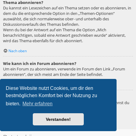
Thema abonnieren?
Du kannst ein Lesezeichen auf ein Thema setzen oder es abonnieren, in
dem du die entsprechende Option in den „Themen-Optionen“
auswählst, die sich normalerweise ober- und unterhalb des
Diskussionsverlaufs des Themas befinden.
Wenn du bei der Antwort auf ein Thema die Option „Mich
benachrichtigen, sobald eine Antwort geschrieben wurde“ aktivierst,
wird das Thema ebenfalls für dich abonniert.
Nach oben
Wie kann ich ein Forum abonnieren?
Um ein Forum zu abonnieren, verwende im Forum den Link „Forum
abonnieren“, der sich meist am Ende der Seite befindet.
Nach oben
Diese Website nutzt Cookies, um dir den
bestmöglichen Komfort bei der Nutzung zu
Wie deaktiviere ich meine Abonnements?
Wenn du mehrere Abonnements deaktivieren möchtest, so kannst du
bieten.
Mehr erfahren
dies im persönlichen Bereich unter „Einstieg“ – „Abonnements
verwalten“ machen.
Verstanden!
Nach oben