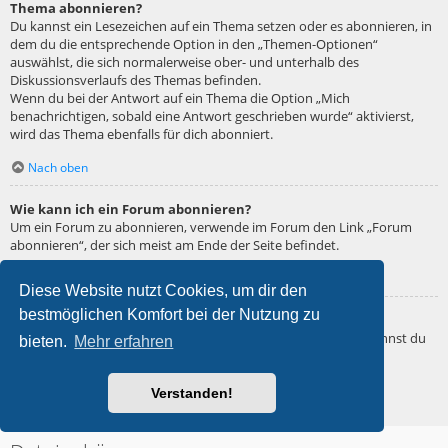
Thema abonnieren?
Du kannst ein Lesezeichen auf ein Thema setzen oder es abonnieren, in
dem du die entsprechende Option in den „Themen-Optionen“
auswählst, die sich normalerweise ober- und unterhalb des
Diskussionsverlaufs des Themas befinden.
Wenn du bei der Antwort auf ein Thema die Option „Mich
benachrichtigen, sobald eine Antwort geschrieben wurde“ aktivierst,
wird das Thema ebenfalls für dich abonniert.
Nach oben
Wie kann ich ein Forum abonnieren?
Um ein Forum zu abonnieren, verwende im Forum den Link „Forum
abonnieren“, der sich meist am Ende der Seite befindet.
Nach oben
Diese Website nutzt Cookies, um dir den
bestmöglichen Komfort bei der Nutzung zu
Wie deaktiviere ich meine Abonnements?
Wenn du mehrere Abonnements deaktivieren möchtest, so kannst du
bieten.
Mehr erfahren
dies im persönlichen Bereich unter „Einstieg“ – „Abonnements
verwalten“ machen.
Verstanden!
Nach oben