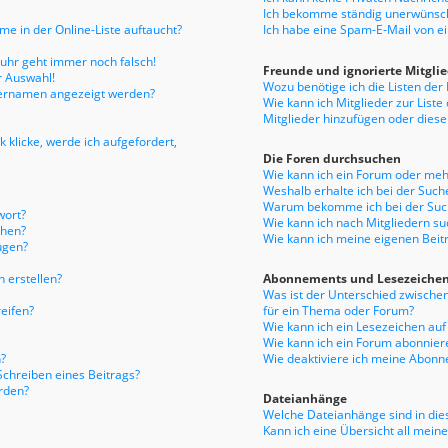
Ich bekomme ständig unerwünsch
e in der Online-Liste auftaucht?
Ich habe eine Spam-E-Mail von e
enuhr geht immer noch falsch!
Freunde und ignorierte Mitgli
r Auswahl!
Wozu benötige ich die Listen der
tzernamen angezeigt werden?
Wie kann ich Mitglieder zur Liste
Mitglieder hinzufügen oder diese
 klicke, werde ich aufgefordert,
Die Foren durchsuchen
Wie kann ich ein Forum oder me
Weshalb erhalte ich bei der Such
Warum bekomme ich bei der Such
wort?
Wie kann ich nach Mitgliedern s
chen?
Wie kann ich meine eigenen Bei
ügen?
 erstellen?
Abonnements und Lesezeiche
Was ist der Unterschied zwisch
eifen?
für ein Thema oder Forum?
Wie kann ich ein Lesezeichen au
Wie kann ich ein Forum abonnier
?
Wie deaktiviere ich meine Abon
Schreiben eines Beitrags?
rden?
Dateianhänge
Welche Dateianhänge sind in die
Kann ich eine Übersicht all mein