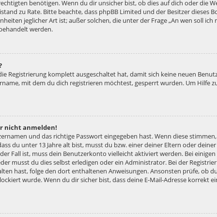
htigten benötigen. Wenn du dir unsicher bist, ob dies auf dich oder die Web
 Beistand zu Rate. Bitte beachte, dass phpBB Limited und der Besitzer diese
nheiten jeglicher Art ist; außer solchen, die unter der Frage „An wen soll ic
 behandelt werden.
?
 die Registrierung komplett ausgeschaltet hat, damit sich keine neuen Ben
ername, mit dem du dich registrieren möchtest, gesperrt wurden. Um Hilfe z
er nicht anmelden!
tzernamen und das richtige Passwort eingegeben hast. Wenn diese stimmen,
dass du unter 13 Jahre alt bist, musst du bzw. einer deiner Eltern oder dei
 der Fall ist, muss dein Benutzerkonto vielleicht aktiviert werden. Bei eini
der musst du dies selbst erledigen oder ein Administrator. Bei der Registrier
halten hast, folge den dort enthaltenen Anweisungen. Ansonsten prüfe, ob d
lockiert wurde. Wenn du dir sicher bist, dass deine E-Mail-Adresse korrekt