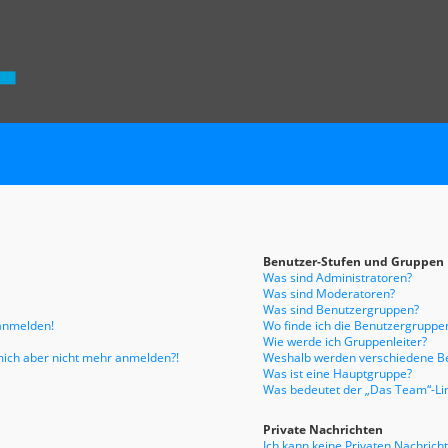
Benutzer-Stufen und Gruppen
Was sind Administratoren?
Was sind Moderatoren?
Was sind Benutzergruppen?
 anmelden!
Wo finde ich die Benutzergruppen
Wie werde ich Gruppenleiter?
n mich aber nicht mehr anmelden?!
Weshalb werden verschiedene Be
Was ist eine Hauptgruppe?
Was bedeutet der „Das Team“-Link
Private Nachrichten
Ich kann keine Privaten Nachrich