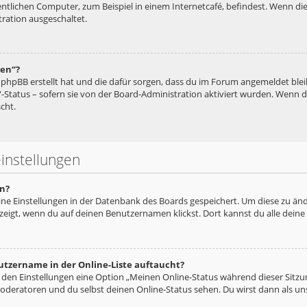
tlichen Computer, zum Beispiel in einem Internetcafé, befindest. Wenn die
ration ausgeschaltet.
hen“?
ie phpBB erstellt hat und die dafür sorgen, dass du im Forum angemeldet bl
“-Status – sofern sie von der Board-Administration aktiviert wurden. Wenn
cht.
instellungen
n?
eine Einstellungen in der Datenbank des Boards gespeichert. Um diese zu änd
zeigt, wenn du auf deinen Benutzernamen klickst. Dort kannst du alle deine
utzername in der Online-Liste auftaucht?
n den Einstellungen eine Option „Meinen Online-Status während dieser Sitz
oderatoren und du selbst deinen Online-Status sehen. Du wirst dann als un