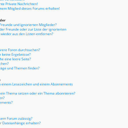
te Private Nachrichten!
inem Mitglied dieses Forums erhalten!
eder
 Freunde und ignorierten Mitglieder?
 der Freunde oder zur Liste der ignorierten
 wieder aus den Listen entfernen?
hrere Foren durchsuchen?
e keine Ergebnisse?
e eine leere Seite?
uchen?
träge und Themen finden?
n
en einem Lesezeichen und einem Abonnements
f ein Thema setzen oder ein Thema abonnieren?
en?
nements?
sem Forum zulässig?
er Dateianhänge erhalten?