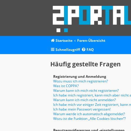
Startseite
Foren-Übersicht
Schnellzugriff
FAQ
Häufig gestellte Fragen
Registrierung und Anmeldung
Wozu muss ich mich registrieren?
Was ist COPPA?
Warum kann ich mich nicht registrieren?
Ich habe mich registriert, kann mich aber nicht
Warum kann ich mich nicht anmelden?
Ich habe mich vor einiger Zeit registriert, kan
Ich habe mein Passwort vergessen!
Warum werde ich automatisch abgemeldet?
Wozu ist die Funktion „Alle Cookies löschen“?
Benutzerpräferenzen und -einstellungen