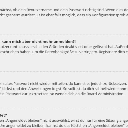
unächst, ob dein Benutzername und dein Passwort richtig sind. Wenn dies der
ht gesperrt wurdest. Es ist ebenfalls möglich, dass ein Konfigurationsproble
rt, kann mich aber nicht mehr anmelden?!
enutzerkonto aus verschieden Gründen deaktiviert oder gelöscht hat. Außer
e geschrieben haben, um die Datenbankgröße zu verringern. Registriere dich
ein altes Passwort nicht wieder mitteilen, du kannst es jedoch zurücksetzen
 klickst und den Anweisungen folgst. So solltest du dich schnell wieder an
 dein Passwort zurückzusetzen, so wende dich an die Board-Administration.
det?
 „Angemeldet bleiben“ nicht auswählst, wirst du nur für eine Sitzung ang
 Um angemeldet zu bleiben, kannst du das Kästchen „Angemeldet bleiben“ b