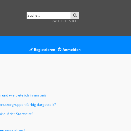
SUCHE
ERWEITERTE SUCHE
Registrieren
Anmelden
 und wie trete ich ihnen bei?
nutzergruppen farbig dargestellt?
 auf der Startseite?
ten verschicken!