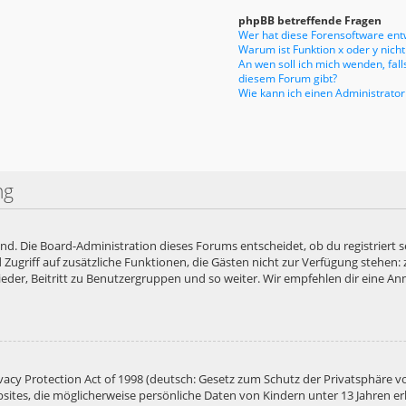
phpBB betreffende Fragen
Wer hat diese Forensoftware entw
Warum ist Funktion x oder y nicht
An wen soll ich mich wenden, fal
diesem Forum gibt?
Wie kann ich einen Administrator
ng
end. Die Board-Administration dieses Forums entscheidet, ob du registriert s
ied Zugriff auf zusätzliche Funktionen, die Gästen nicht zur Verfügung stehen:
der, Beitritt zu Benutzergruppen und so weiter. Wir empfehlen dir eine Anme
acy Protection Act of 1998 (deutsch: Gesetz zum Schutz der Privatsphäre vo
bsites, die möglicherweise persönliche Daten von Kindern unter 13 Jahren e