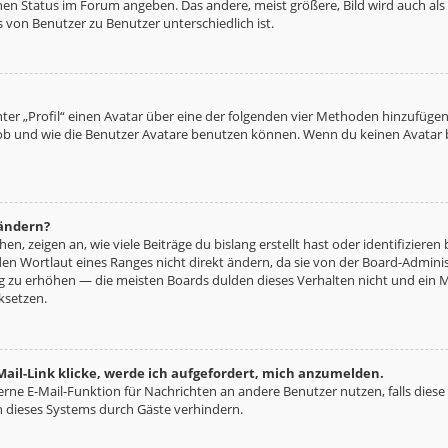
nen Status im Forum angeben. Das andere, meist größere, Bild wird auch als „
s von Benutzer zu Benutzer unterschiedlich ist.
ter „Profil“ einen Avatar über eine der folgenden vier Methoden hinzufügen
b und wie die Benutzer Avatare benutzen können. Wenn du keinen Avatar be
 ändern?
n, zeigen an, wie viele Beiträge du bislang erstellt hast oder identifizie
n Wortlaut eines Ranges nicht direkt ändern, da sie von der Board-Administ
ng zu erhöhen — die meisten Boards dulden dieses Verhalten nicht und ein 
ksetzen.
ail-Link klicke, werde ich aufgefordert, mich anzumelden.
terne E-Mail-Funktion für Nachrichten an andere Benutzer nutzen, falls diese
 dieses Systems durch Gäste verhindern.