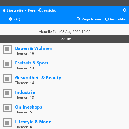
Startseite
Foren-Übersicht
FAQ
Registrieren
Anmelden
c
Aktuelle Zeit: 08 Aug 2026 16:05
Forum
Bauen & Wohnen
Themen:
16
Freizeit & Sport
Themen:
13
Gesundheit & Beauty
Themen:
14
Industrie
Themen:
13
Onlineshops
Themen:
5
Lifestyle & Mode
Themen:
6