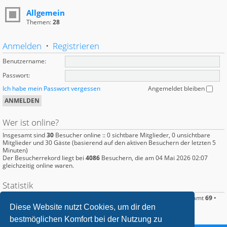
Allgemein
Themen:
28
Anmelden
•
Registrieren
Benutzername:
Passwort:
Ich habe mein Passwort vergessen
Angemeldet bleiben
Wer ist online?
Insgesamt sind
30
Besucher online :: 0 sichtbare Mitglieder, 0 unsichtbare
Mitglieder und 30 Gäste (basierend auf den aktiven Besuchern der letzten 5
Minuten)
Der Besucherrekord liegt bei
4086
Besuchern, die am 04 Mai 2026 02:07
gleichzeitig online waren.
Statistik
Beiträge insgesamt
386
• Themen insgesamt
95
• Mitglieder insgesamt
69
•
Unser neuestes Mitglied:
Ghostfisch
Diese Website nutzt Cookies, um dir den
bestmöglichen Komfort bei der Nutzung zu