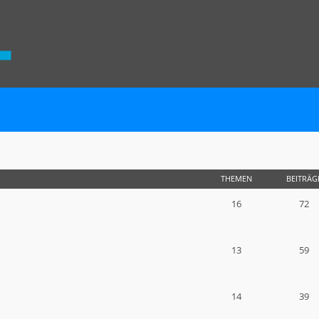
THEMEN
BEITRÄG
16
72
13
59
14
39