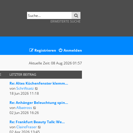
SUCHE
ERWEITERTE SUCHE
Registrieren
Anmelden
Aktuelle Zeit: 08 Aug 2026 01:57
E
LETZTER BEITRAG
Re: Altes Küchenfenster klemm…
N
von
Schriftsatz
e
18 Jun 2026 11:18
u
Re: Anhänger Beleuchtung spin…
e
N
von
Albatross
s
e
02 Jun 2026 16:26
t
u
e
Re: Frankfurt Beauty Talk: We…
e
r
N
von
ClaireFraser
s
B
e
02 Apr 2026 13:45
t