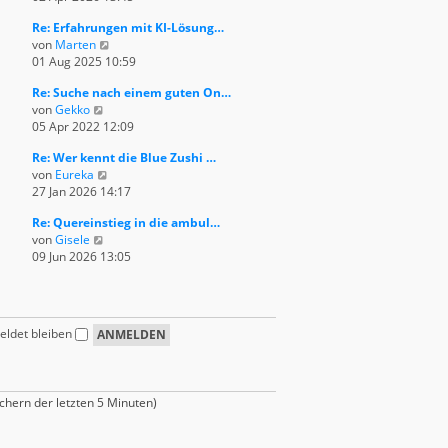
e
u
e
i
Re: Erfahrungen mit KI-Lösung…
e
r
t
N
von
Marten
s
B
r
e
01 Aug 2025 10:59
t
e
a
u
e
i
g
Re: Suche nach einem guten On…
e
r
t
N
von
Gekko
s
B
r
e
05 Apr 2022 12:09
t
e
a
u
e
i
g
Re: Wer kennt die Blue Zushi …
e
r
t
N
von
Eureka
s
B
r
e
27 Jan 2026 14:17
t
e
a
u
e
i
g
Re: Quereinstieg in die ambul…
e
r
t
N
von
Gisele
s
B
r
e
09 Jun 2026 13:05
t
e
a
u
e
i
g
e
r
t
s
B
r
t
e
a
ldet bleiben
e
i
g
r
t
B
r
e
a
chern der letzten 5 Minuten)
i
g
t
r