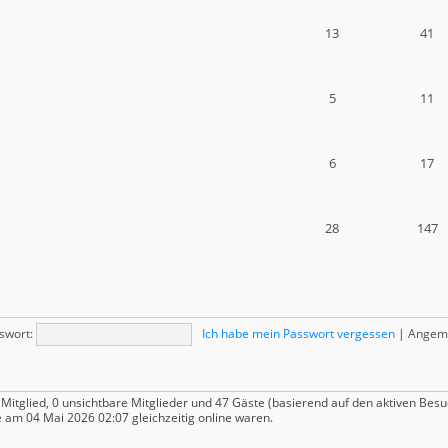
13
41
5
11
6
17
28
147
swort:
Ich habe mein Passwort vergessen
|
Angeme
 Mitglied, 0 unsichtbare Mitglieder und 47 Gäste (basierend auf den aktiven Besu
 am 04 Mai 2026 02:07 gleichzeitig online waren.