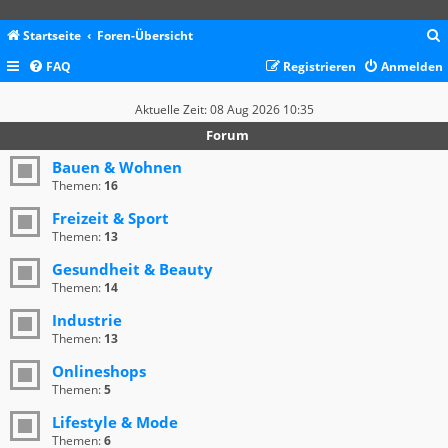
Startseite
Foren-Übersicht
FAQ
Registrieren
Anmelden
c
Aktuelle Zeit: 08 Aug 2026 10:35
Forum
Bauen & Wohnen
Themen:
16
Freizeit & Sport
Themen:
13
Gesundheit & Beauty
Themen:
14
Industrie
Themen:
13
Onlineshops
Themen:
5
Lifestyle & Mode
Themen:
6