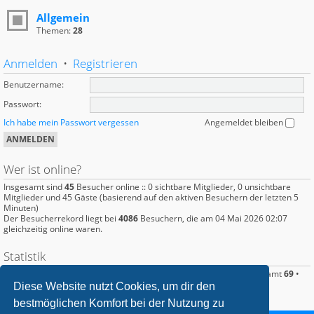
Allgemein
Themen:
28
Anmelden
•
Registrieren
Benutzername:
Passwort:
Ich habe mein Passwort vergessen
Angemeldet bleiben
Wer ist online?
Insgesamt sind
45
Besucher online :: 0 sichtbare Mitglieder, 0 unsichtbare
Mitglieder und 45 Gäste (basierend auf den aktiven Besuchern der letzten 5
Minuten)
Der Besucherrekord liegt bei
4086
Besuchern, die am 04 Mai 2026 02:07
gleichzeitig online waren.
Statistik
Beiträge insgesamt
386
• Themen insgesamt
95
• Mitglieder insgesamt
69
•
Unser neuestes Mitglied:
Ghostfisch
Diese Website nutzt Cookies, um dir den
bestmöglichen Komfort bei der Nutzung zu