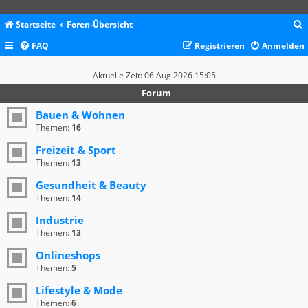
Startseite
Foren-Übersicht
FAQ
Registrieren
Anmelden
c
Aktuelle Zeit: 06 Aug 2026 15:05
Forum
Bauen & Wohnen
Themen:
16
Freizeit & Sport
Themen:
13
Gesundheit & Beauty
Themen:
14
Industrie
Themen:
13
Onlineshops
Themen:
5
Lifestyle & Mode
Themen:
6