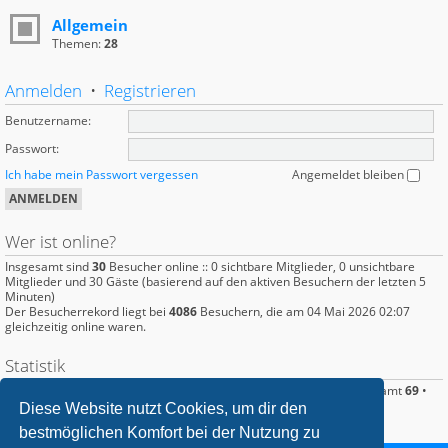
Allgemein
Themen:
28
Anmelden
•
Registrieren
Benutzername:
Passwort:
Ich habe mein Passwort vergessen
Angemeldet bleiben
Wer ist online?
Insgesamt sind
30
Besucher online :: 0 sichtbare Mitglieder, 0 unsichtbare
Mitglieder und 30 Gäste (basierend auf den aktiven Besuchern der letzten 5
Minuten)
Der Besucherrekord liegt bei
4086
Besuchern, die am 04 Mai 2026 02:07
gleichzeitig online waren.
Statistik
Beiträge insgesamt
386
• Themen insgesamt
95
• Mitglieder insgesamt
69
•
Unser neuestes Mitglied:
Ghostfisch
Diese Website nutzt Cookies, um dir den
bestmöglichen Komfort bei der Nutzung zu