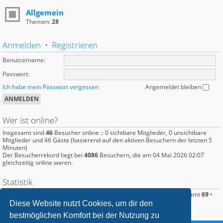
Allgemein
Themen:
28
Anmelden
•
Registrieren
Benutzername:
Passwort:
Ich habe mein Passwort vergessen
Angemeldet bleiben
Wer ist online?
Insgesamt sind
46
Besucher online :: 0 sichtbare Mitglieder, 0 unsichtbare
Mitglieder und 46 Gäste (basierend auf den aktiven Besuchern der letzten 5
Minuten)
Der Besucherrekord liegt bei
4086
Besuchern, die am 04 Mai 2026 02:07
gleichzeitig online waren.
Statistik
Beiträge insgesamt
386
• Themen insgesamt
95
• Mitglieder insgesamt
69
•
Unser neuestes Mitglied:
Ghostfisch
Diese Website nutzt Cookies, um dir den
bestmöglichen Komfort bei der Nutzung zu