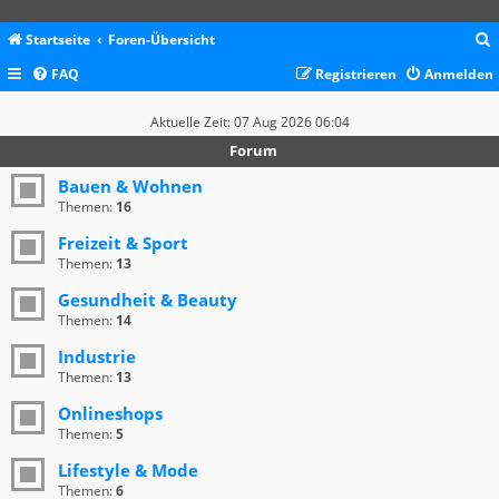
Startseite
Foren-Übersicht
FAQ
Registrieren
Anmelden
c
Aktuelle Zeit: 07 Aug 2026 06:04
Forum
Bauen & Wohnen
Themen:
16
Freizeit & Sport
Themen:
13
Gesundheit & Beauty
Themen:
14
Industrie
Themen:
13
Onlineshops
Themen:
5
Lifestyle & Mode
Themen:
6