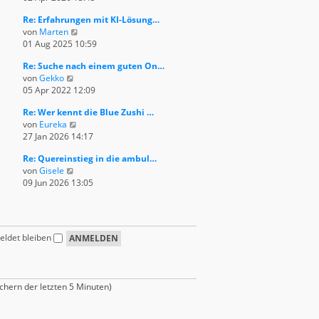
e
u
e
i
Re: Erfahrungen mit KI-Lösung…
e
r
t
N
von
Marten
s
B
r
e
01 Aug 2025 10:59
t
e
a
u
e
i
g
Re: Suche nach einem guten On…
e
r
t
N
von
Gekko
s
B
r
e
05 Apr 2022 12:09
t
e
a
u
e
i
g
Re: Wer kennt die Blue Zushi …
e
r
t
N
von
Eureka
s
B
r
e
27 Jan 2026 14:17
t
e
a
u
e
i
g
Re: Quereinstieg in die ambul…
e
r
t
N
von
Gisele
s
B
r
e
09 Jun 2026 13:05
t
e
a
u
e
i
g
e
r
t
s
B
r
t
e
a
ldet bleiben
e
i
g
r
t
B
r
e
a
chern der letzten 5 Minuten)
i
g
t
r