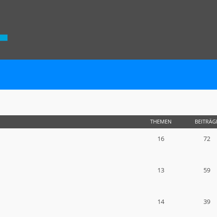
THEMEN
BEITRÄG
16
72
13
59
14
39