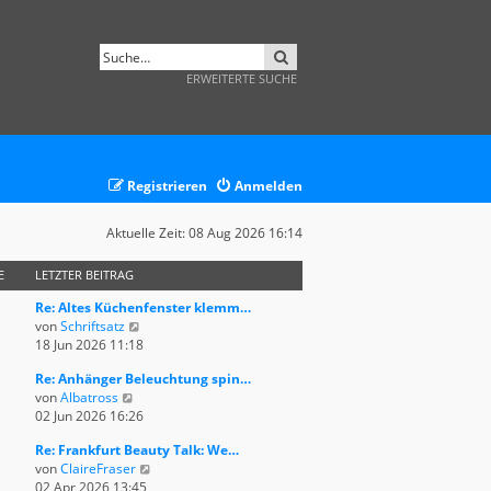
SUCHE
ERWEITERTE SUCHE
Registrieren
Anmelden
Aktuelle Zeit: 08 Aug 2026 16:14
E
LETZTER BEITRAG
Re: Altes Küchenfenster klemm…
N
von
Schriftsatz
e
18 Jun 2026 11:18
u
Re: Anhänger Beleuchtung spin…
e
N
von
Albatross
s
e
02 Jun 2026 16:26
t
u
e
Re: Frankfurt Beauty Talk: We…
e
r
N
von
ClaireFraser
s
B
e
02 Apr 2026 13:45
t