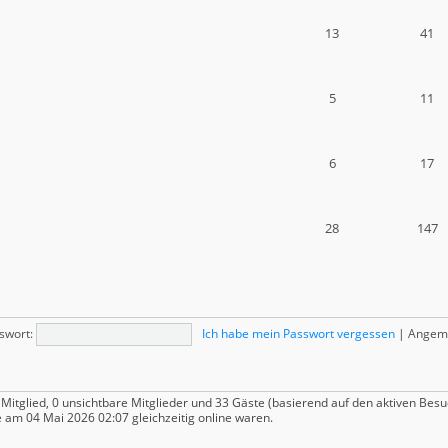
13
41
5
11
6
17
28
147
swort:
Ich habe mein Passwort vergessen
|
Angeme
 Mitglied, 0 unsichtbare Mitglieder und 33 Gäste (basierend auf den aktiven Besu
 am 04 Mai 2026 02:07 gleichzeitig online waren.