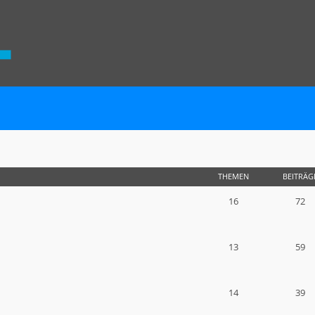
THEMEN
BEITRÄG
16
72
13
59
14
39