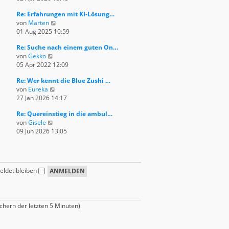
e
u
e
i
Re: Erfahrungen mit KI-Lösung…
e
r
t
N
von
Marten
s
B
r
e
01 Aug 2025 10:59
t
e
a
u
e
i
g
Re: Suche nach einem guten On…
e
r
t
N
von
Gekko
s
B
r
e
05 Apr 2022 12:09
t
e
a
u
e
i
g
Re: Wer kennt die Blue Zushi …
e
r
t
N
von
Eureka
s
B
r
e
27 Jan 2026 14:17
t
e
a
u
e
i
g
Re: Quereinstieg in die ambul…
e
r
t
N
von
Gisele
s
B
r
e
09 Jun 2026 13:05
t
e
a
u
e
i
g
e
r
t
s
B
r
t
e
a
ldet bleiben
e
i
g
r
t
B
r
e
a
chern der letzten 5 Minuten)
i
g
t
r