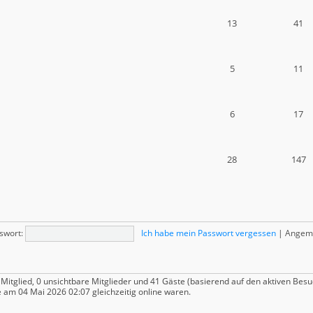
13
41
5
11
6
17
28
147
swort:
Ich habe mein Passwort vergessen
|
Angeme
 Mitglied, 0 unsichtbare Mitglieder und 41 Gäste (basierend auf den aktiven Besu
 am 04 Mai 2026 02:07 gleichzeitig online waren.