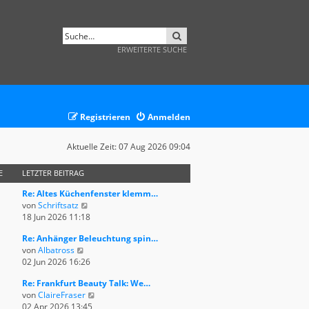
SUCHE
ERWEITERTE SUCHE
Registrieren
Anmelden
Aktuelle Zeit: 07 Aug 2026 09:04
E
LETZTER BEITRAG
Re: Altes Küchenfenster klemm…
N
von
Schriftsatz
e
18 Jun 2026 11:18
u
Re: Anhänger Beleuchtung spin…
e
N
von
Albatross
s
e
02 Jun 2026 16:26
t
u
e
Re: Frankfurt Beauty Talk: We…
e
r
N
von
ClaireFraser
s
B
e
02 Apr 2026 13:45
t