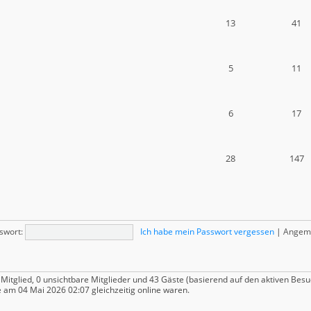
13
41
5
11
6
17
28
147
swort:
Ich habe mein Passwort vergessen
|
Angeme
 Mitglied, 0 unsichtbare Mitglieder und 43 Gäste (basierend auf den aktiven Besu
 am 04 Mai 2026 02:07 gleichzeitig online waren.