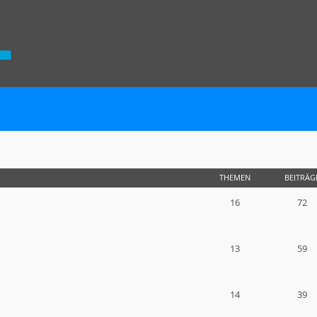
THEMEN
BEITRÄG
16
72
13
59
14
39