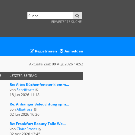
SUCHE
ERWEITERTE SUCHE
Registrieren
Anmelden
Aktuelle Zeit: 09 Aug 2026 14:52
E
LETZTER BEITRAG
Re: Altes Küchenfenster klemm…
N
von
Schriftsatz
e
18 Jun 2026 11:18
u
Re: Anhänger Beleuchtung spin…
e
N
von
Albatross
s
e
02 Jun 2026 16:26
t
u
e
Re: Frankfurt Beauty Talk: We…
e
r
N
von
ClaireFraser
s
B
e
02 Apr 2026 13:45
t