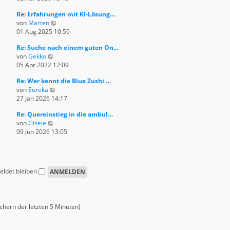
e
u
e
i
Re: Erfahrungen mit KI-Lösung…
e
r
t
N
von
Marten
s
B
r
e
01 Aug 2025 10:59
t
e
a
u
e
i
g
Re: Suche nach einem guten On…
e
r
t
N
von
Gekko
s
B
r
e
05 Apr 2022 12:09
t
e
a
u
e
i
g
Re: Wer kennt die Blue Zushi …
e
r
t
N
von
Eureka
s
B
r
e
27 Jan 2026 14:17
t
e
a
u
e
i
g
Re: Quereinstieg in die ambul…
e
r
t
N
von
Gisele
s
B
r
e
09 Jun 2026 13:05
t
e
a
u
e
i
g
e
r
t
s
B
r
t
e
a
ldet bleiben
e
i
g
r
t
B
r
e
a
chern der letzten 5 Minuten)
i
g
t
r