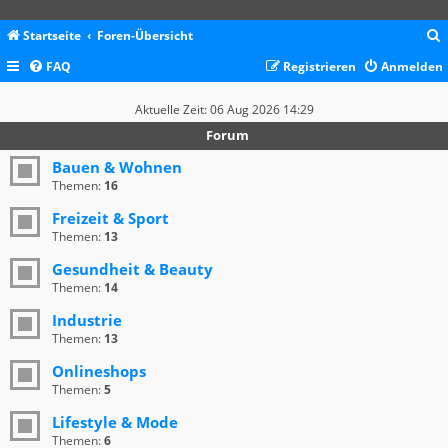
Startseite
Foren-Übersicht
FAQ
Registrieren
Anmelden
c
Aktuelle Zeit: 06 Aug 2026 14:29
Forum
Bauen & Wohnen
Themen:
16
Freizeit & Sport
Themen:
13
Gesundheit & Beauty
Themen:
14
Industrie
Themen:
13
Onlineshops
Themen:
5
Lifestyle & Mode
Themen:
6