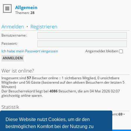
Allgemein
Themen:
28
Anmelden
•
Registrieren
Benutzername:
Passwort:
Ich habe mein Passwort vergessen
Angemeldet bleiben
Wer ist online?
Insgesamt sind
57
Besucher online :: 1 sichtbares Mitglied, 0 unsichtbare
Mitglieder und 56 Gäste (basierend auf den aktiven Besuchern der letzten 5
Minuten)
Der Besucherrekord liegt bei
4086
Besuchern, die am 04 Mai 2026 02:07
gleichzeitig online waren.
Statistik
Beiträge insgesamt
386
• Themen insgesamt
95
• Mitglieder insgesamt
69
•
Unser neuestes Mitglied:
Ghostfisch
Diese Website nutzt Cookies, um dir den
bestmöglichen Komfort bei der Nutzung zu