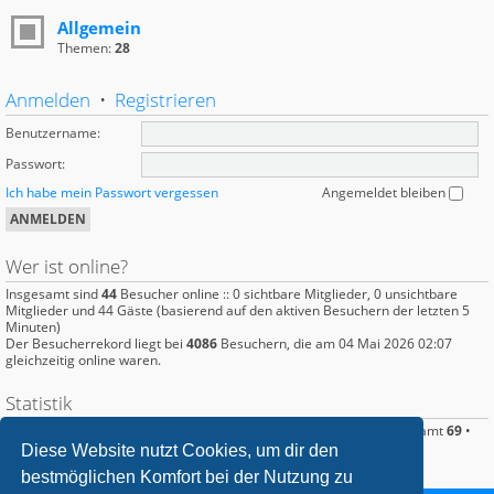
Allgemein
Themen:
28
Anmelden
•
Registrieren
Benutzername:
Passwort:
Ich habe mein Passwort vergessen
Angemeldet bleiben
Wer ist online?
Insgesamt sind
44
Besucher online :: 0 sichtbare Mitglieder, 0 unsichtbare
Mitglieder und 44 Gäste (basierend auf den aktiven Besuchern der letzten 5
Minuten)
Der Besucherrekord liegt bei
4086
Besuchern, die am 04 Mai 2026 02:07
gleichzeitig online waren.
Statistik
Beiträge insgesamt
386
• Themen insgesamt
95
• Mitglieder insgesamt
69
•
Unser neuestes Mitglied:
Ghostfisch
Diese Website nutzt Cookies, um dir den
bestmöglichen Komfort bei der Nutzung zu