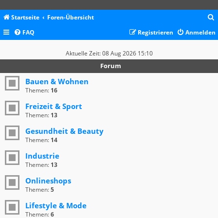
Startseite
Foren-Übersicht
FAQ
Registrieren
Anmelden
c
Aktuelle Zeit: 08 Aug 2026 15:10
Forum
Bauen & Wohnen
Themen:
16
Freizeit & Sport
Themen:
13
Gesundheit & Beauty
Themen:
14
Industrie
Themen:
13
Onlineshops
Themen:
5
Lifestyle & Mode
Themen:
6