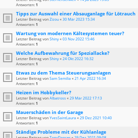
Antworten:
1
Tipps zur Auswahl einer Absauganlage für Lötrauch
Letzter Beitrag von
Zizou
«
30 Mär 2023 15:34
Antworten:
1
Wartung von modernen Kältesystemen teuer?
Letzter Beitrag von
Shiny
«
03 Nov 2022 15:46
Antworten:
1
Welche Aufbewahrung für Speziallacke?
Letzter Beitrag von
Shiny
«
24 Okt 2022 16:32
Antworten:
1
Etwas zu dem Thema Steuerungsanlagen
Letzter Beitrag von
Sam Semilia
«
21 Apr 2022 16:34
Antworten:
1
Heizen im Hobbykeller?
Letzter Beitrag von
Albatross
«
29 Mär 2022 17:13
Antworten:
1
Mauerschäden in der Garage
Letzter Beitrag von
YvesSaintLaura
«
29 Dez 2021 10:40
Antworten:
1
Ständige Probleme mit der Kühlanlage
Letzter Beitrag von
TonyDancer
«
29 Dez 2021 09:08