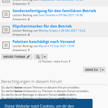
Antworten:
1
Sonderanfertigung für den familiären Betrieb
Letzter Beitrag von
Sam Semilia
«
29 Okt 2021 16:38
Antworten:
2
Flipchartmarker für den Betrieb
Letzter Beitrag von
Wesley Snipes
«
28 Okt 2021 14:22
Antworten:
2
Paletten beschädigt nach Versand
Letzter Beitrag von
Mycel
«
15 Sep 2021 13:09
Antworten:
1
NEUES THEMA
13 Themen • Seite
1
von
1
GEHE ZU
Berechtigungen in diesem Forum
Du darfst
keine
neuen Themen in diesem Forum erstellen.
Du darfst
keine
Antworten zu Themen in diesem Forum erstellen.
Du darfst deine Beiträge in diesem Forum
nicht
ändern.
Du darfst deine Beiträge in diesem Forum
nicht
löschen.
Du darfst
keine
Dateianhänge in diesem Forum erstellen.
Diese Website nutzt Cookies, um dir den