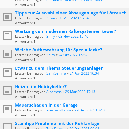
Antworten:
1
Tipps zur Auswahl einer Absauganlage für Lötrauch
Letzter Beitrag von
Zizou
«
30 Mär 2023 15:34
Antworten:
1
Wartung von modernen Kältesystemen teuer?
Letzter Beitrag von
Shiny
«
03 Nov 2022 15:46
Antworten:
1
Welche Aufbewahrung für Speziallacke?
Letzter Beitrag von
Shiny
«
24 Okt 2022 16:32
Antworten:
1
Etwas zu dem Thema Steuerungsanlagen
Letzter Beitrag von
Sam Semilia
«
21 Apr 2022 16:34
Antworten:
1
Heizen im Hobbykeller?
Letzter Beitrag von
Albatross
«
29 Mär 2022 17:13
Antworten:
1
Mauerschäden in der Garage
Letzter Beitrag von
YvesSaintLaura
«
29 Dez 2021 10:40
Antworten:
1
Ständige Probleme mit der Kühlanlage
Letzter Beitrag von
TonyDancer
«
29 Dez 2021 09:08