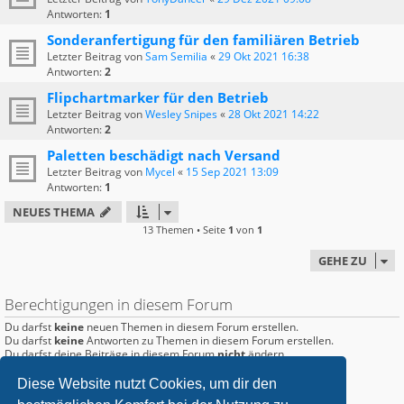
Antworten:
1
Sonderanfertigung für den familiären Betrieb
Letzter Beitrag von
Sam Semilia
«
29 Okt 2021 16:38
Antworten:
2
Flipchartmarker für den Betrieb
Letzter Beitrag von
Wesley Snipes
«
28 Okt 2021 14:22
Antworten:
2
Paletten beschädigt nach Versand
Letzter Beitrag von
Mycel
«
15 Sep 2021 13:09
Antworten:
1
NEUES THEMA
13 Themen • Seite
1
von
1
GEHE ZU
Berechtigungen in diesem Forum
Du darfst
keine
neuen Themen in diesem Forum erstellen.
Du darfst
keine
Antworten zu Themen in diesem Forum erstellen.
Du darfst deine Beiträge in diesem Forum
nicht
ändern.
Du darfst deine Beiträge in diesem Forum
nicht
löschen.
Du darfst
keine
Dateianhänge in diesem Forum erstellen.
Diese Website nutzt Cookies, um dir den