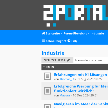
Startseite
Foren-Übersicht
Industrie
Schnellzugriff
FAQ
Industrie
NEUES THEMA
THEMEN
Erfahrungen mit KI-Lösungen
von
Thomas_D
»
01 Aug 2025 10:25
Erfolgreiche Werbung für kle
funktioniert wirklich?
von
Mazura
»
16 Dez 2024 20:51
Navigieren im Meer der Sankt