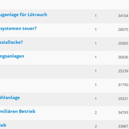
uganlage für Lötrauch
1
34104
systemen teuer?
1
28075
ziallacke?
1
29305
ngsanlagen
1
36836
1
25239
1
31750
ühlanlage
1
29321
miliären Betrieb
2
34793
ieb
2
33887