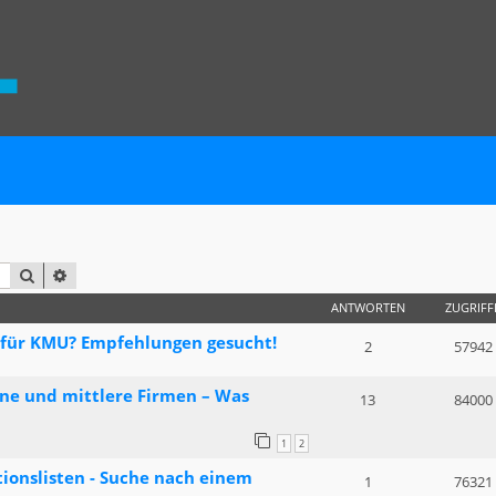
SUCHE
ERWEITERTE SUCHE
ANTWORTEN
ZUGRIFF
 für KMU? Empfehlungen gesucht!
2
57942
ine und mittlere Firmen – Was
13
84000
1
2
ionslisten - Suche nach einem
1
76321