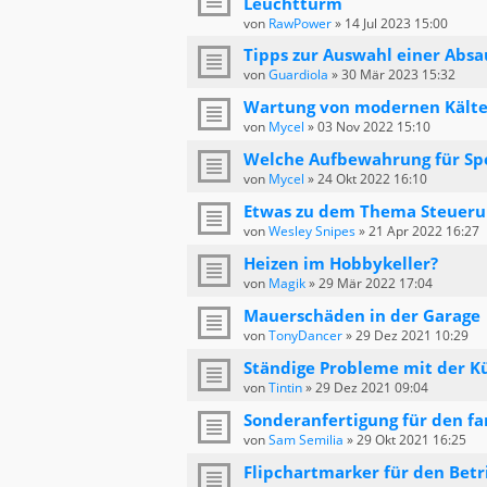
Leuchtturm
von
RawPower
»
14 Jul 2023 15:00
Tipps zur Auswahl einer Absa
von
Guardiola
»
30 Mär 2023 15:32
Wartung von modernen Kälte
von
Mycel
»
03 Nov 2022 15:10
Welche Aufbewahrung für Spe
von
Mycel
»
24 Okt 2022 16:10
Etwas zu dem Thema Steueru
von
Wesley Snipes
»
21 Apr 2022 16:27
Heizen im Hobbykeller?
von
Magik
»
29 Mär 2022 17:04
Mauerschäden in der Garage
von
TonyDancer
»
29 Dez 2021 10:29
Ständige Probleme mit der K
von
Tintin
»
29 Dez 2021 09:04
Sonderanfertigung für den fa
von
Sam Semilia
»
29 Okt 2021 16:25
Flipchartmarker für den Betr