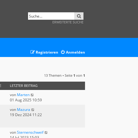
SUCHE
ERWEITERTE SUCHE
Registrieren
Anmelden
13 Themen • Seite
1
von
1
E
LETZTER BEITRAG
von
Marten
01 Aug 2025 10:59
von
Mazura
19 Dez 2024 11:22
von
Sternenschweif
14 Jul 2023 15:03